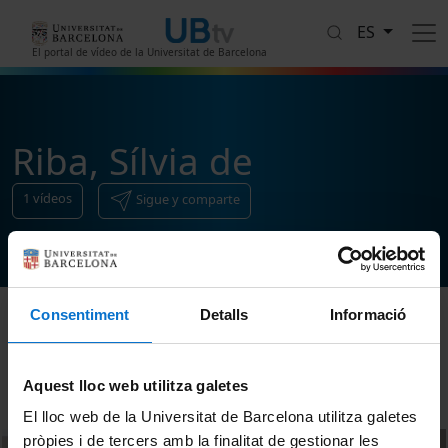
Pasar al contenido principal
ES
El portal de vídeo de la Universitat de Barcelona
Riba, Sílvia de
1
vídeos
Sigue y comparte
Consentiment
Detalls
Informació
Ordenar
Aquest lloc web utilitza galetes
El lloc web de la Universitat de Barcelona utilitza galetes
pròpies i de tercers amb la finalitat de gestionar les