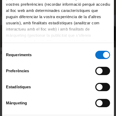
vostres preferències (recordar informació perquè accediu
al lloc web amb determinades característiques que
puguin diferenciar la vostra experiència de la d’altres
usuaris), amb finalitats estadístiques (analitzar com
interactueu amb el lloc web) i amb finalitats de
màrqueting (gestionar la publicitat que s’ofereix
adequant-la en funció dels vostres hàbits de navegació).
Per obtenir més informació sobre les galetes podeu
Selecció
Relatorio - Marta Reig, Gabriela Espinosa y Sílvia de Riba
consultar la
Política de galetes del lloc web de la
Requeriments
de
18 Mayo, 2024
Universitat de Barcelona
.
consentiment
Preferències
MENÚ PEU 1
Aviso legal
Estadístiques
Política de Cookies
Màrqueting
PEU 2
Privacidad y términos
Sobre UBtv