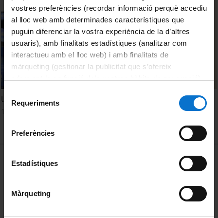
vostres preferències (recordar informació perquè accediu
al lloc web amb determinades característiques que
puguin diferenciar la vostra experiència de la d’altres
usuaris), amb finalitats estadístiques (analitzar com
interactueu amb el lloc web) i amb finalitats de
màrqueting (gestionar la publicitat que s’ofereix
adequant-la en funció dels vostres hàbits de navegació).
Per obtenir més informació sobre les galetes podeu
Selecció
Una #BenvingudaUB de videojoc!
consultar la
Política de galetes del lloc web de la
Requeriments
de
17 Septiembre, 2024
Universitat de Barcelona
.
consentiment
Preferències
MENÚ PEU 1
Aviso legal
Estadístiques
Política de Cookies
Màrqueting
PEU 2
Privacidad y términos
Sobre UBtv