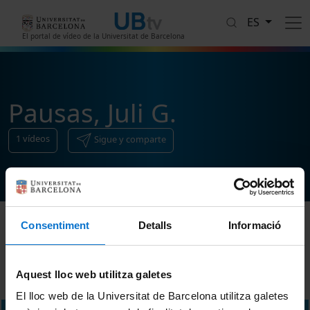
Pasar al contenido principal
ES
El portal de vídeo de la Universitat de Barcelona
Pausas, Juli G.
1
vídeos
Sigue y comparte
Consentiment
Detalls
Informació
Ordenar
Aquest lloc web utilitza galetes
El lloc web de la Universitat de Barcelona utilitza galetes