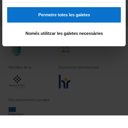
Sobre UBtv
Permetre totes les galetes
PEU 3
Contacto
Només utilitzar les galetes necessàries
Fundadora de la
Miembro de la
Miembro de la
Excelencia internacional
Reconocimiento europeo