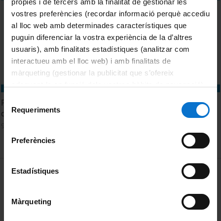
pròpies i de tercers amb la finalitat de gestionar les
vostres preferències (recordar informació perquè accediu
al lloc web amb determinades característiques que
puguin diferenciar la vostra experiència de la d’altres
usuaris), amb finalitats estadístiques (analitzar com
interactueu amb el lloc web) i amb finalitats de
màrqueting (gestionar la publicitat que s’ofereix
adequant-la en funció dels vostres hàbits de navegació).
Per obtenir més informació sobre les galetes podeu
Selecció
Premi Ramon Margalef d'ecologia. Edició 2024. Sessió 9
consultar la
Política de galetes del lloc web de la
Requeriments
de
d'octubre
Universitat de Barcelona
.
consentiment
9 Octubre, 2024
Preferències
MENÚ PEU 1
Estadístiques
Aviso legal
Política de Cookies
Màrqueting
PEU 2
Privacidad y términos