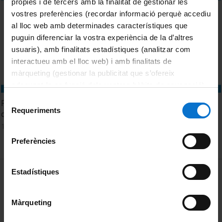
pròpies i de tercers amb la finalitat de gestionar les
vostres preferències (recordar informació perquè accediu
al lloc web amb determinades característiques que
puguin diferenciar la vostra experiència de la d’altres
usuaris), amb finalitats estadístiques (analitzar com
interactueu amb el lloc web) i amb finalitats de
màrqueting (gestionar la publicitat que s’ofereix
adequant-la en funció dels vostres hàbits de navegació).
Per obtenir més informació sobre les galetes podeu
Selecció
Premi Ramon Margalef d'ecologia. Edició 2024. Sessió 10
consultar la
Política de galetes del lloc web de la
Requeriments
de
d'octubre
Universitat de Barcelona
.
consentiment
10 Octubre, 2024
Preferències
MENÚ PEU 1
Estadístiques
Aviso legal
Política de Cookies
Màrqueting
PEU 2
Privacidad y términos