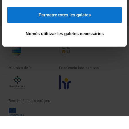
Sobre UBtv
Permetre totes les galetes
PEU 3
Contacto
Només utilitzar les galetes necessàries
Fundadora de la
Miembro de la
Miembro de la
Excelencia internacional
Reconocimiento europeo