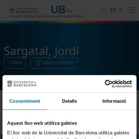
Pasar al contenido principal
ES
El portal de vídeo de la Universitat de Barcelona
Sargatal, Jordi
1
vídeos
Sigue y comparte
Consentiment
Detalls
Informació
Ordenar
Aquest lloc web utilitza galetes
El lloc web de la Universitat de Barcelona utilitza galetes