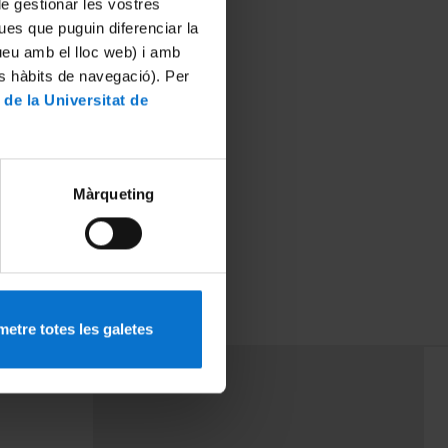
 de gestionar les vostres
ues que puguin diferenciar la
tueu amb el lloc web) i amb
es hàbits de navegació). Per
 de la Universitat de
Màrqueting
etre totes les galetes
PEU 3
rminos
Contacto