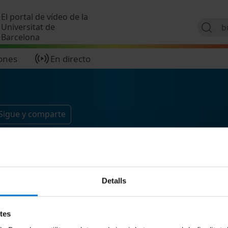
Pasar al contenido principal
El portal de vídeo de la
Universitat de
Barcelona
ones
En directo
Sigue y comparte
Detalls
etes