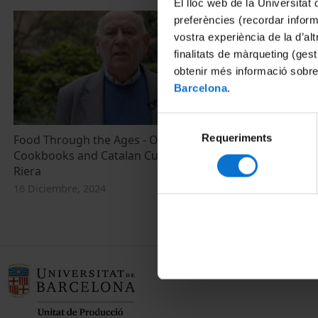
El lloc web de la Universitat 
preferències (recordar infor
vostra experiència de la d’al
finalitats de màrqueting (gest
obtenir més informació sobre
Barcelona
.
Selecció
Requeriments
de
Food Through the Ages - On Medieval
Cookbooks and Catalan Cuisine. Antoni
consentiment
Riera
16 Diciembre, 2024