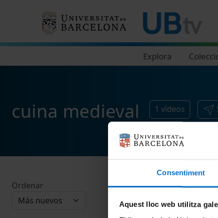
Navegació principal
Explora
Colecci
cuina medieval
1
vídeos
Consentiment
Ordenar
Aquest lloc web utilitza gal