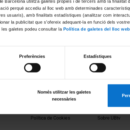
de Barcelona utilitza galetes pròpies i de tercers amb la finalitat
mació perquè accediu al lloc web amb determinades característiq
tres usuaris), amb finalitats estadístiques (analitzar com interac
ionar la publicitat que s’ofereix adequant-la en funció dels vostr
 les galetes podeu consultar la
Política de galetes del lloc web
Preferències
Estadístiques
Només utilitzar les galetes
Perm
necessàries
MENÚ PEU 1
PEU 2
Aviso legal
Privacidad y té
Política de Cookies
Sobre UBtv