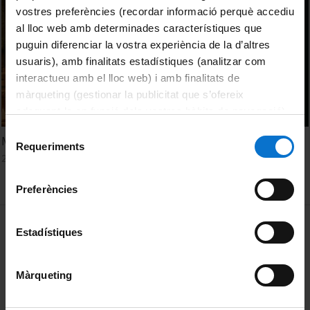
vostres preferències (recordar informació perquè accediu
al lloc web amb determinades característiques que
puguin diferenciar la vostra experiència de la d’altres
usuaris), amb finalitats estadístiques (analitzar com
interactueu amb el lloc web) i amb finalitats de
màrqueting (gestionar la publicitat que s’ofereix
adequant-la en funció dels vostres hàbits de navegació).
Per obtenir més informació sobre les galetes podeu
Selecció
Més enllà de la recerca. Meritxell Rovira
consultar la
Política de galetes del lloc web de la
Requeriments
de
20 Diciembre, 2024
Universitat de Barcelona
.
consentiment
Preferències
MENÚ PEU 1
Aviso legal
Estadístiques
Política de Cookies
Màrqueting
PEU 2
Privacidad y términos
Sobre UBtv