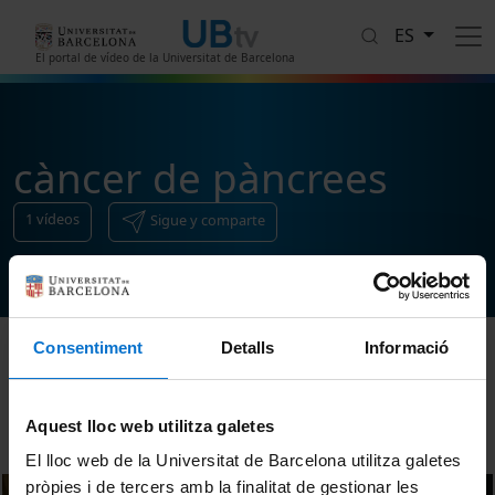
Pasar al contenido principal
ES
El portal de vídeo de la Universitat de Barcelona
càncer de pàncrees
1
vídeos
Sigue y comparte
Consentiment
Detalls
Informació
Ordenar
Aquest lloc web utilitza galetes
El lloc web de la Universitat de Barcelona utilitza galetes
pròpies i de tercers amb la finalitat de gestionar les