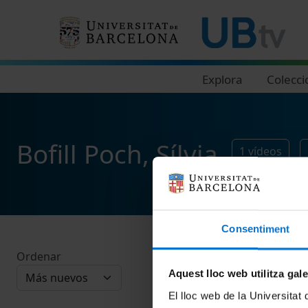
Navegació principal
Explora
Colecci
Bofill Poch, Sílvia
1
vídeos
Consentiment
Ordenar
Aquest lloc web utilitza gal
El lloc web de la Universitat 