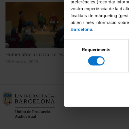
preferències (recordar infor
vostra experiència de la d’al
finalitats de màrqueting (gest
obtenir més informació sobre
Barcelona
.
Selecció
Requeriments
de
Homenatge a la Dra. Teresa Vinyoles
consentiment
25 Febrero, 2025