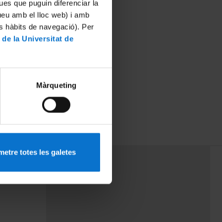
ues que puguin diferenciar la
tueu amb el lloc web) i amb
es hàbits de navegació). Per
 de la Universitat de
Màrqueting
etre totes les galetes
PEU 3
rminos
Contacto