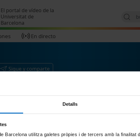
Pasar al contenido principal
El portal de vídeo de la
Universitat de
Barcelona
ones
En directo
Sigue y comparte
Detalls
etes
de Barcelona utilitza galetes pròpies i de tercers amb la finalitat