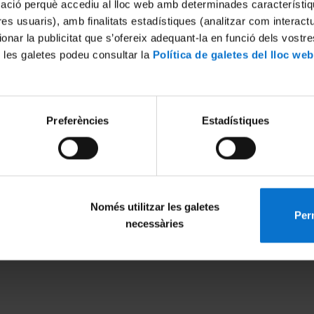
mació perquè accediu al lloc web amb determinades característiq
tres usuaris), amb finalitats estadístiques (analitzar com interac
ionar la publicitat que s’ofereix adequant-la en funció dels vostr
 les galetes podeu consultar la
Política de galetes del lloc web
Preferències
Estadístiques
Només utilitzar les galetes
Perm
MENÚ PEU 1
PEU 2
necessàries
Aviso legal
Privacidad y té
Política de Cookies
Sobre UBtv