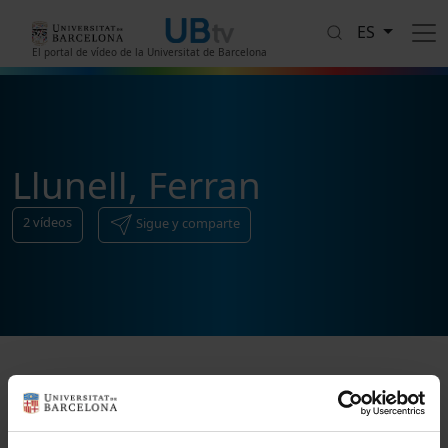
Pasar al contenido principal
ES
El portal de vídeo de la Universitat de Barcelona
Llunell, Ferran
2
vídeos
Sigue y comparte
Ordenar