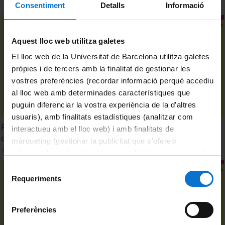
Consentiment
Detalls
Informació
Aquest lloc web utilitza galetes
El lloc web de la Universitat de Barcelona utilitza galetes
pròpies i de tercers amb la finalitat de gestionar les
vostres preferències (recordar informació perquè accediu
al lloc web amb determinades característiques que
puguin diferenciar la vostra experiència de la d’altres
usuaris), amb finalitats estadístiques (analitzar com
Foto de las universidades de España en redes sociales, a
interactueu amb el lloc web) i amb finalitats de
cargo de Ferran Llunell (UPF)
màrqueting (gestionar la publicitat que s’ofereix
13 Marzo, 2025
adequant-la en funció dels vostres hàbits de navegació).
Per obtenir més informació sobre les galetes podeu
Selecció
consultar la
Política de galetes del lloc web de la
Requeriments
de
Universitat de Barcelona
.
consentiment
Preferències