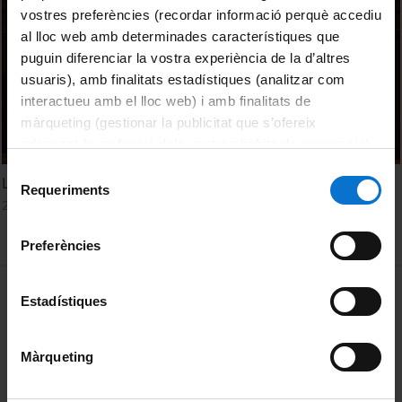
vostres preferències (recordar informació perquè accediu
al lloc web amb determinades característiques que
puguin diferenciar la vostra experiència de la d’altres
usuaris), amb finalitats estadístiques (analitzar com
interactueu amb el lloc web) i amb finalitats de
màrqueting (gestionar la publicitat que s’ofereix
adequant-la en funció dels vostres hàbits de navegació).
Per obtenir més informació sobre les galetes podeu
Selecció
Learnings and recommendations of the CHARTER project
consultar la
Política de galetes del lloc web de la
Requeriments
de
28 Noviembre, 2024
Universitat de Barcelona
.
consentiment
Preferències
MENÚ PEU 1
Aviso legal
Estadístiques
Política de Cookies
Màrqueting
PEU 2
Privacidad y términos
Sobre UBtv