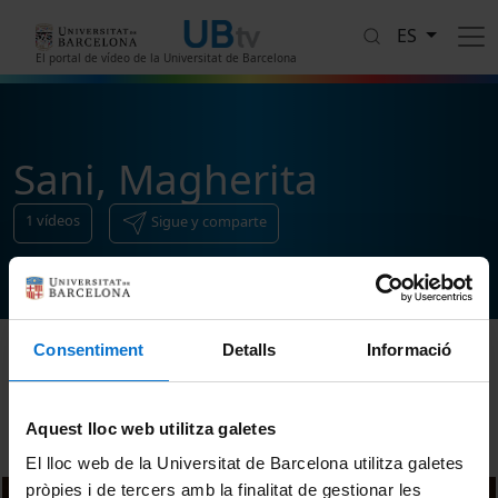
Pasar al contenido principal
ES
El portal de vídeo de la Universitat de Barcelona
Sani, Magherita
1
vídeos
Sigue y comparte
Consentiment
Detalls
Informació
Ordenar
Aquest lloc web utilitza galetes
El lloc web de la Universitat de Barcelona utilitza galetes
pròpies i de tercers amb la finalitat de gestionar les