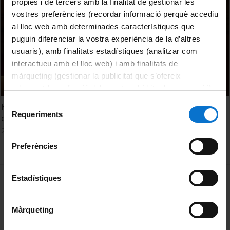
pròpies i de tercers amb la finalitat de gestionar les
vostres preferències (recordar informació perquè accediu
al lloc web amb determinades característiques que
puguin diferenciar la vostra experiència de la d’altres
usuaris), amb finalitats estadístiques (analitzar com
interactueu amb el lloc web) i amb finalitats de
màrqueting (gestionar la publicitat que s’ofereix
adequant-la en funció dels vostres hàbits de navegació).
Per obtenir més informació sobre les galetes podeu
Selecció
Keynote speech: How do we interrogate contemporary
consultar la
Política de galetes del lloc web de la
Requeriments
de
challenges from heritage mediation?
Universitat de Barcelona
.
consentiment
28 Noviembre, 2024
Preferències
MENÚ PEU 1
Estadístiques
Aviso legal
Política de Cookies
Màrqueting
PEU 2
Privacidad y términos