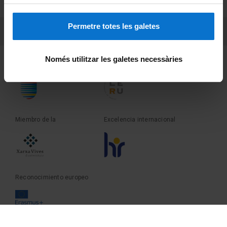
Sobre UBtv
Permetre totes les galetes
PEU 3
Contacto
Només utilitzar les galetes necessàries
Fundadora de la
Miembro de la
Miembro de la
Excelencia internacional
Reconocimiento europeo