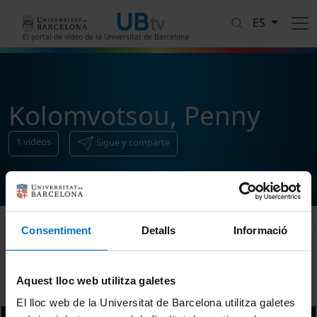
Pasar al contenido principal
ES
El portal de vídeo de la Universitat de Barcelona
Kolomvotsou, Penny
1
vídeos
Sigue y comparte
Consentiment
Detalls
Informació
Ordenar
Aquest lloc web utilitza galetes
El lloc web de la Universitat de Barcelona utilitza galetes