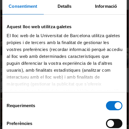
Consentiment
Detalls
Informació
Aquest lloc web utilitza galetes
El lloc web de la Universitat de Barcelona utilitza galetes
pròpies i de tercers amb la finalitat de gestionar les
vostres preferències (recordar informació perquè accediu
al lloc web amb determinades característiques que
puguin diferenciar la vostra experiència de la d’altres
usuaris), amb finalitats estadístiques (analitzar com
Fermentando el Cambio: Chefs, Restaurantes Plant‐
interactueu amb el lloc web) i amb finalitats de
Forward y Sostenibilidad
màrqueting (gestionar la publicitat que s’ofereix
22 Diciembre, 2023
adequant-la en funció dels vostres hàbits de navegació).
Per obtenir més informació sobre les galetes podeu
Selecció
consultar la
Política de galetes del lloc web de la
Requeriments
de
Universitat de Barcelona
.
consentiment
Preferències