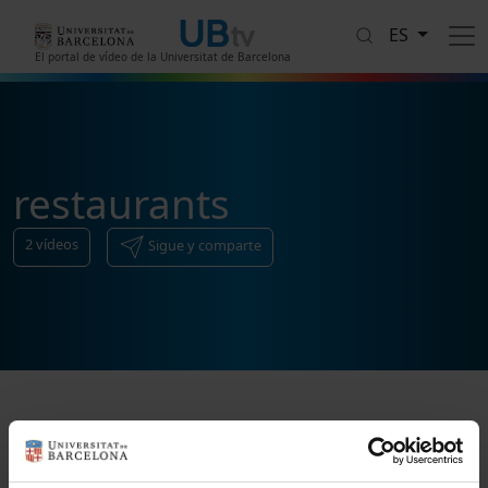
Pasar al contenido principal
ES
El portal de vídeo de la Universitat de Barcelona
restaurants
2
vídeos
Sigue y comparte
Ordenar