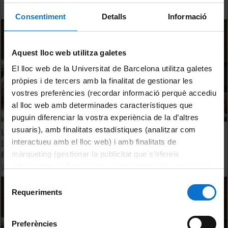
Consentiment
Detalls
Informació
Aquest lloc web utilitza galetes
El lloc web de la Universitat de Barcelona utilitza galetes
pròpies i de tercers amb la finalitat de gestionar les
vostres preferències (recordar informació perquè accediu
al lloc web amb determinades característiques que
puguin diferenciar la vostra experiència de la d’altres
usuaris), amb finalitats estadístiques (analitzar com
La Dieta Mediterránea - Últimos Hallazgos e
interactueu amb el lloc web) i amb finalitats de
Investigaciones para Contribuir a la Salud Personal y
Planetaria.
màrqueting (gestionar la publicitat que s’ofereix
adequant-la en funció dels vostres hàbits de navegació).
22 Diciembre, 2023
Per obtenir més informació sobre les galetes podeu
Selecció
consultar la
Política de galetes del lloc web de la
Requeriments
de
Universitat de Barcelona
.
consentiment
Preferències