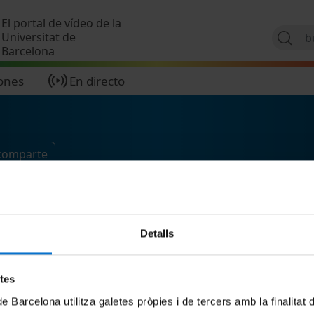
Pasar al contenido principal
El portal de vídeo de la
Universitat de
Barcelona
ones
En directo
 comparte
Detalls
etes
de Barcelona utilitza galetes pròpies i de tercers amb la finalitat