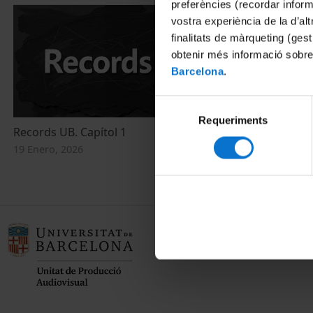
preferències (recordar infor
vostra experiència de la d’al
finalitats de màrqueting (gest
obtenir més informació sobre
Barcelona
.
Selecció
Requeriments
de
Records UB. Capítol 1
consentiment
19 Enero, 2026