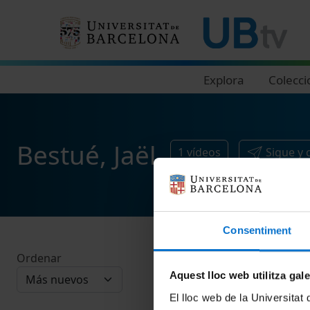
Navegació principal
Explora
Colecci
Bestué, Jaël
1
vídeos
Sigue y
Consentiment
Ordenar
Aquest lloc web utilitza gal
El lloc web de la Universitat 