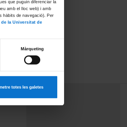
ues que puguin diferenciar la
tueu amb el lloc web) i amb
es hàbits de navegació). Per
 de la Universitat de
Màrqueting
etre totes les galetes
PEU 3
rminos
Contacto