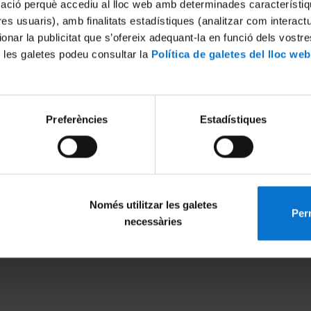
mació perquè accediu al lloc web amb determinades característiq
tres usuaris), amb finalitats estadístiques (analitzar com interac
ionar la publicitat que s’ofereix adequant-la en funció dels vostr
 les galetes podeu consultar la
Política de galetes del lloc web
Preferències
Estadístiques
Només utilitzar les galetes
Perm
MENÚ PEU 1
PEU 2
necessàries
Aviso legal
Privacidad y té
Política de Cookies
Sobre UBtv