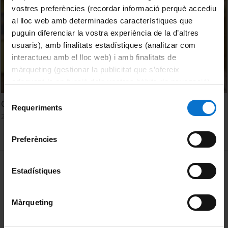
vostres preferències (recordar informació perquè accediu
al lloc web amb determinades característiques que
puguin diferenciar la vostra experiència de la d’altres
usuaris), amb finalitats estadístiques (analitzar com
interactueu amb el lloc web) i amb finalitats de
màrqueting (gestionar la publicitat que s’ofereix
adequant-la en funció dels vostres hàbits de navegació).
Per obtenir més informació sobre les galetes podeu
Selecció
Quin paper té l'evidència científica en la política?
consultar la
Política de galetes del lloc web de la
Requeriments
de
21 Enero, 2026
Universitat de Barcelona
.
consentiment
Preferències
MENÚ PEU 1
Aviso legal
Estadístiques
Política de Cookies
Màrqueting
PEU 2
Privacidad y términos
Sobre UBtv