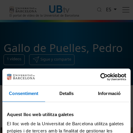
Pasar al contenido principal
ES
El portal de vídeo de la Universitat de Barcelona
Gallo de Puelles, Pedro
1
vídeos
Sigue y comparte
Consentiment
Detalls
Informació
Ordenar
Aquest lloc web utilitza galetes
El lloc web de la Universitat de Barcelona utilitza galetes
pròpies i de tercers amb la finalitat de gestionar les