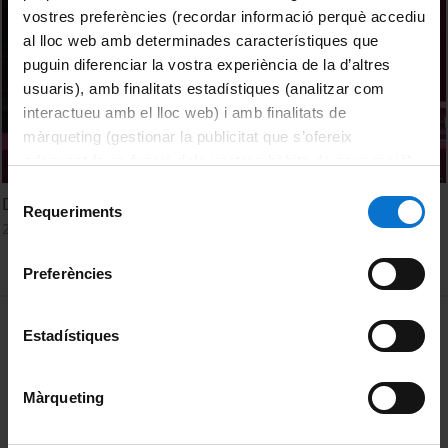
vostres preferències (recordar informació perquè accediu
al lloc web amb determinades característiques que
puguin diferenciar la vostra experiència de la d’altres
usuaris), amb finalitats estadístiques (analitzar com
interactueu amb el lloc web) i amb finalitats de
màrqueting (gestionar la publicitat que s’ofereix
adequant-la en funció dels vostres hàbits de navegació).
Per obtenir més informació sobre les galetes podeu
Selecció
Debate 1
consultar la
Política de galetes del lloc web de la
Requeriments
de
22 Febrero, 2019
Universitat de Barcelona
.
consentiment
Preferències
MENÚ PEU 1
Aviso legal
Estadístiques
Política de Cookies
Màrqueting
PEU 2
Privacidad y términos
Sobre UBtv