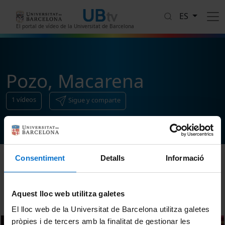
Pasar al contenido principal
ES
El portal de vídeo de la Universitat de Barcelona
Pozo, Macarena
1
vídeos
Sigue y comparte
Consentiment
Detalls
Informació
Ordenar
Aquest lloc web utilitza galetes
El lloc web de la Universitat de Barcelona utilitza galetes
pròpies i de tercers amb la finalitat de gestionar les