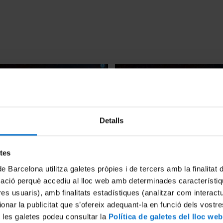
Detalls
etes
a. Participación española
La missió Gaia. Participació
12
31 Agosto, 2012
de Barcelona utilitza galetes pròpies i de tercers amb la finalitat
mació perquè accediu al lloc web amb determinades característiq
tres usuaris), amb finalitats estadístiques (analitzar com interac
ionar la publicitat que s’ofereix adequant-la en funció dels vostr
 les galetes podeu consultar la
Política de galetes del lloc web