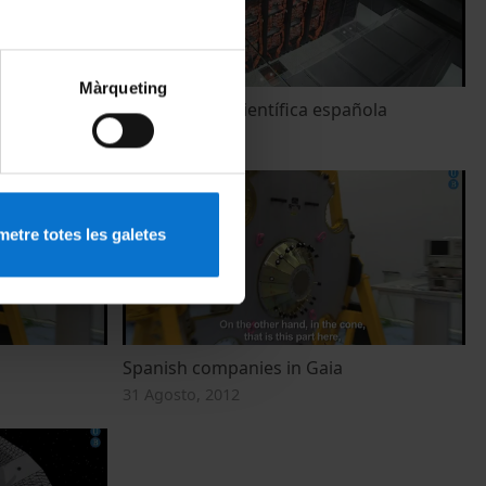
Màrqueting
yola
Contribución científica española
31 Agosto, 2012
etre totes les galetes
Spanish companies in Gaia
31 Agosto, 2012