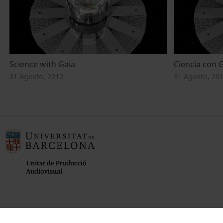
Science with Gaia
Ciencia con 
31 Agosto, 2012
31 Agosto, 20
Fundadora de la
Miembro de la
Miembro de la