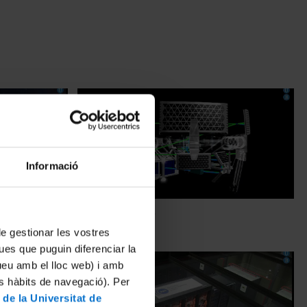
Informació
 espanyola
Gaia, el satélite
31 Agosto, 2012
 de gestionar les vostres
ues que puguin diferenciar la
tueu amb el lloc web) i amb
es hàbits de navegació). Per
 de la Universitat de