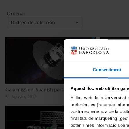
Ordenar
Consentiment
Aquest lloc web utilitza gal
Gaia mission. Spanish participation
La misión Gai
31 Agosto, 2012
31 Agosto, 20
El lloc web de la Universitat 
preferències (recordar infor
vostra experiència de la d’al
finalitats de màrqueting (gest
obtenir més informació sobre