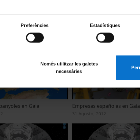
Preferències
Estadístiques
it
Contribució científica espan
12
31 Agosto, 2012
Només utilitzar les galetes
Perm
necessàries
panyoles en Gaia
Empresas españolas en Gaia
12
31 Agosto, 2012