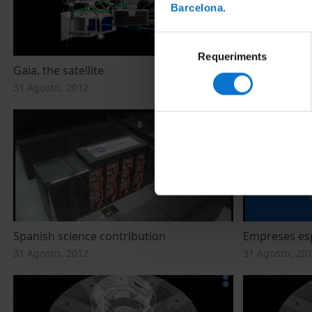
Barcelona
.
Selecció
Requeriments
de
Gaia, the satellite
Gaia, el satèl·l
consentiment
31 Agosto, 2012
31 Agosto, 20
Spanish science contribution
Empreses es
31 Agosto, 2012
31 Agosto, 20