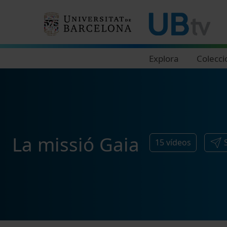
Navegació principal
Explora
Colecci
La missió Gaia
15
vídeos