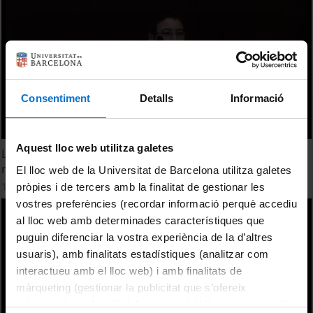
Consentiment
Detalls
Informació
Aquest lloc web utilitza galetes
Los proyectos emblemáticos como instrumentos de
regeneración urbana
El lloc web de la Universitat de Barcelona utilitza galetes
13 Diciembre, 2012
pròpies i de tercers amb la finalitat de gestionar les
vostres preferències (recordar informació perquè accediu
al lloc web amb determinades característiques que
puguin diferenciar la vostra experiència de la d’altres
usuaris), amb finalitats estadístiques (analitzar com
interactueu amb el lloc web) i amb finalitats de
màrqueting (gestionar la publicitat que s’ofereix
adequant-la en funció dels vostres hàbits de navegació).