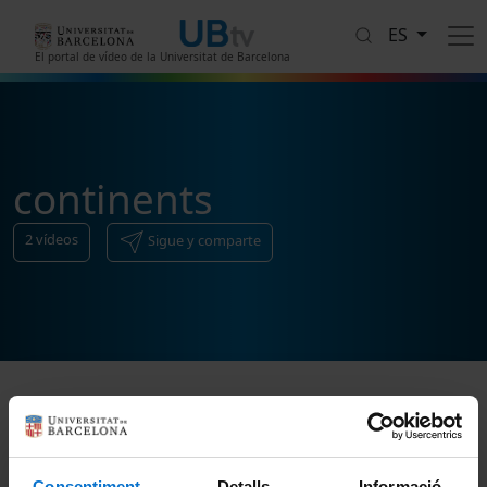
Pasar al contenido principal
ES
El portal de vídeo de la Universitat de Barcelona
continents
2
vídeos
Sigue y comparte
Ordenar
Consentiment
Detalls
Informació