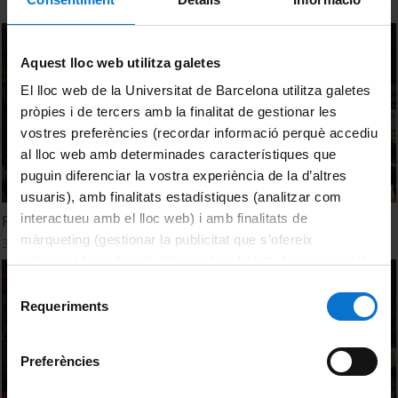
Aquest lloc web utilitza galetes
El lloc web de la Universitat de Barcelona utilitza galetes
pròpies i de tercers amb la finalitat de gestionar les
vostres preferències (recordar informació perquè accediu
al lloc web amb determinades característiques que
puguin diferenciar la vostra experiència de la d’altres
usuaris), amb finalitats estadístiques (analitzar com
interactueu amb el lloc web) i amb finalitats de
Pinta'm un conte: Flebotín, un mosquit del Cretaci
màrqueting (gestionar la publicitat que s’ofereix
30 Septiembre, 2020
adequant-la en funció dels vostres hàbits de navegació).
Per obtenir més informació sobre les galetes podeu
Selecció
consultar la
Política de galetes del lloc web de la
Requeriments
de
Universitat de Barcelona
.
consentiment
Preferències