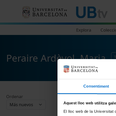
Navegació principal
Explora
Colecci
Peraire Ardèvol, Maria
Consentiment
Ordenar
Aquest lloc web utilitza gal
El lloc web de la Universitat 