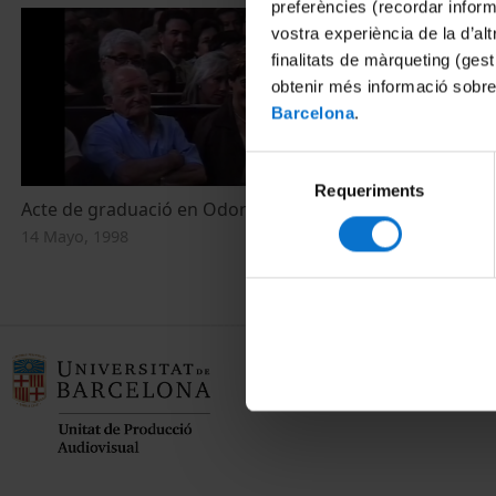
preferències (recordar infor
vostra experiència de la d’al
finalitats de màrqueting (gest
obtenir més informació sobre
Barcelona
.
Selecció
Requeriments
de
Acte de graduació en Odontologia 1998
consentiment
14 Mayo, 1998