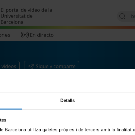
Pasar al contenido principal
El portal de vídeo de la
Universitat de
Barcelona
ones
En directo
1
vídeos
Sigue y comparte
Detalls
etes
de Barcelona utilitza galetes pròpies i de tercers amb la finalitat