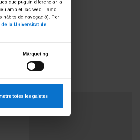
ues que puguin diferenciar la
tueu amb el lloc web) i amb
es hàbits de navegació). Per
 de la Universitat de
Màrqueting
etre totes les galetes
PEU 3
rminos
Contacto