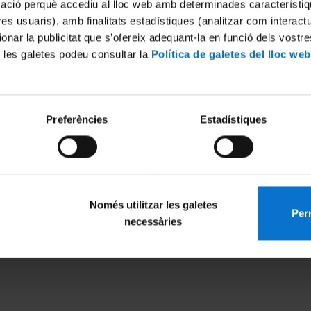
mació perquè accediu al lloc web amb determinades característiq
tres usuaris), amb finalitats estadístiques (analitzar com interac
ionar la publicitat que s’ofereix adequant-la en funció dels vostr
 les galetes podeu consultar la
Política de galetes del lloc web
Preferències
Estadístiques
Només utilitzar les galetes
Perm
MENÚ PEU 1
PEU 2
necessàries
Aviso legal
Privacidad y té
Política de Cookies
Sobre UBtv