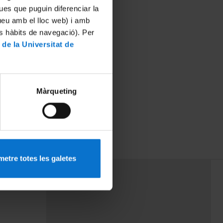
ues que puguin diferenciar la
tueu amb el lloc web) i amb
es hàbits de navegació). Per
 de la Universitat de
Màrqueting
etre totes les galetes
PEU 3
rminos
Contacto