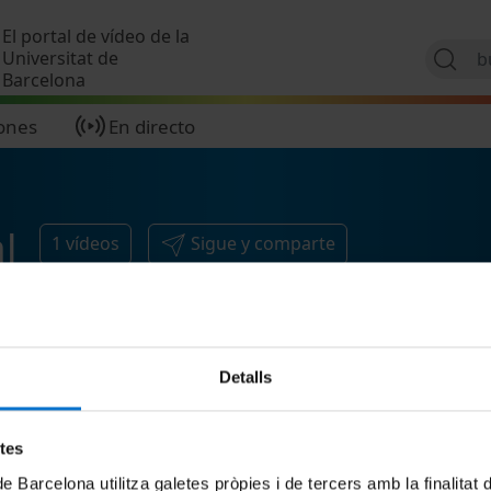
Pasar al contenido principal
El portal de vídeo de la
Universitat de
Barcelona
ones
En directo
l
1
vídeos
Sigue y comparte
Detalls
etes
de Barcelona utilitza galetes pròpies i de tercers amb la finalitat