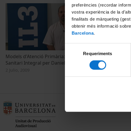
preferències (recordar infor
vostra experiència de la d’al
finalitats de màrqueting (gest
obtenir més informació sobre
Barcelona
.
Selecció
Requeriments
de
Models d'Atenció Primària: Consorci
consentiment
Sanitari Integral per Daniel Rodriguez
2 Julio, 2009