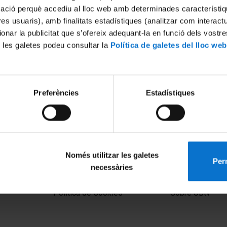
mació perquè accediu al lloc web amb determinades característiq
tres usuaris), amb finalitats estadístiques (analitzar com interac
ionar la publicitat que s’ofereix adequant-la en funció dels vostr
 les galetes podeu consultar la
Política de galetes del lloc web
Preferències
Estadístiques
Només utilitzar les galetes
Perm
necessàries
MENÚ PEU 1
PEU 2
Aviso legal
Privacidad y té
Política de Cookies
Sobre UBtv