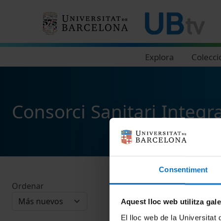
Navegació principal
Explora
Colecci
Consorci Sanitari Integra
Consentiment
Ordenar
Aquest lloc web utilitza gal
El lloc web de la Universitat 