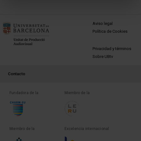
MENÚ PEU 1
Aviso legal
Política de Cookies
PEU 2
Privacidad y términos
Sobre UBtv
PEU 3
Contacto
Fundadora de la
Miembro de la
Miembro de la
Excelencia internacional