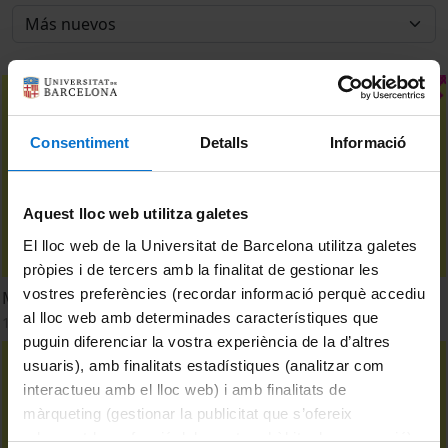
Consentiment
Detalls
Informació
Aquest lloc web utilitza galetes
El lloc web de la Universitat de Barcelona utilitza galetes
pròpies i de tercers amb la finalitat de gestionar les
vostres preferències (recordar informació perquè accediu
Mesa redonda: Discurso de odio y fake news
al lloc web amb determinades característiques que
13 Marzo, 2025
puguin diferenciar la vostra experiència de la d’altres
usuaris), amb finalitats estadístiques (analitzar com
interactueu amb el lloc web) i amb finalitats de
màrqueting (gestionar la publicitat que s’ofereix
adequant-la en funció dels vostres hàbits de navegació).