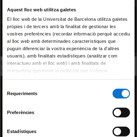
Aquest lloc web utilitza galetes
El lloc web de la Universitat de Barcelona utilitza galetes
pròpies i de tercers amb la finalitat de gestionar les
vostres preferències (recordar informació perquè accediu
al lloc web amb determinades característiques que
puguin diferenciar la vostra experiència de la d’altres
usuaris), amb finalitats estadístiques (analitzar com
La ciencia de la luz - Modificando la composición de la luz
interactueu amb el lloc web) i amb finalitats de
8 Febrero, 2016
màrqueting (gestionar la publicitat que s’ofereix
adequant-la en funció dels vostres hàbits de navegació).
Per obtenir més informació sobre les galetes podeu
Selecció
consultar la
Política de galetes del lloc web de la
Requeriments
de
Universitat de Barcelona
.
consentiment
Preferències
Estadístiques