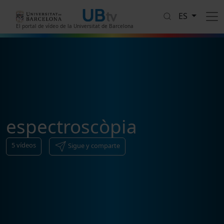
Pasar al contenido principal
ES
El portal de vídeo de la Universitat de Barcelona
espectroscòpia
5
vídeos
Sigue y comparte