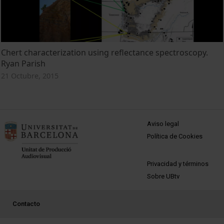
Chert characterization using reflectance spectroscopy.
Ryan Parish
21 Octubre, 2015
MENÚ PEU 1
Aviso legal
Política de Cookies
PEU 2
Privacidad y términos
Sobre UBtv
PEU 3
Contacto