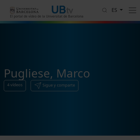
Pasar al contenido principal
ES
El portal de vídeo de la Universitat de Barcelona
Pugliese, Marco
4
vídeos
Sigue y comparte