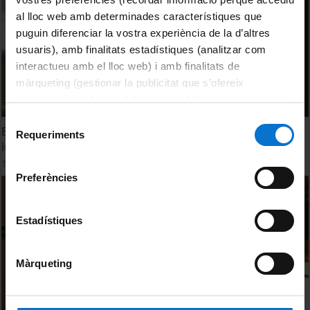
al lloc web amb determinades característiques que
puguin diferenciar la vostra experiència de la d’altres
usuaris), amb finalitats estadístiques (analitzar com
interactueu amb el lloc web) i amb finalitats de
màrqueting (gestionar la publicitat que s’ofereix
adequant-la en funció dels vostres hàbits de navegació).
Per obtenir més informació sobre les galetes podeu
Selecció
EIT Health, principal organismo europeo para la
consultar la
Política de galetes del lloc web de la
Requeriments
de
innovación en salud
Universitat de Barcelona
.
consentiment
18 Marzo, 2016
Preferències
Estadístiques
Màrqueting