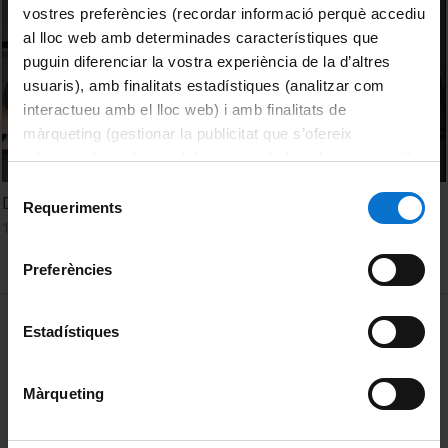
vostres preferències (recordar informació perquè accediu
al lloc web amb determinades característiques que
puguin diferenciar la vostra experiència de la d’altres
usuaris), amb finalitats estadístiques (analitzar com
interactueu amb el lloc web) i amb finalitats de
màrqueting (gestionar la publicitat que s’ofereix
adequant-la en funció dels vostres hàbits de navegació).
Per obtenir més informació sobre les galetes podeu
Selecció
Debat: Sant Climent de Taüll
consultar la
Política de galetes del lloc web de la
Requeriments
de
10 Abril, 2013
Universitat de Barcelona
.
consentiment
Preferències
MENÚ PEU 1
Aviso legal
Estadístiques
Política de Cookies
Màrqueting
PEU 2
Privacidad y términos
Sobre UBtv