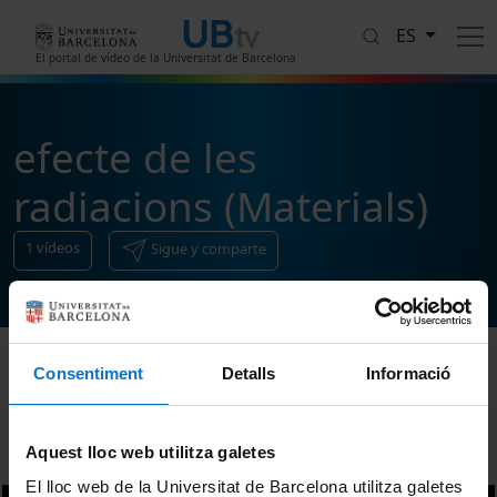
Pasar al contenido principal
ES
El portal de vídeo de la Universitat de Barcelona
efecte de les
radiacions (Materials)
1
vídeos
Sigue y comparte
Consentiment
Detalls
Informació
Ordenar
Aquest lloc web utilitza galetes
El lloc web de la Universitat de Barcelona utilitza galetes