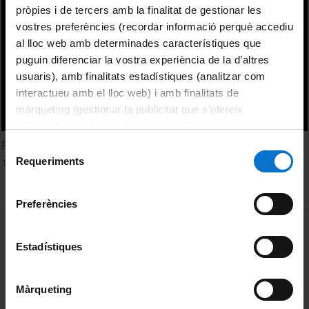
pròpies i de tercers amb la finalitat de gestionar les
vostres preferències (recordar informació perquè accediu
al lloc web amb determinades característiques que
puguin diferenciar la vostra experiència de la d’altres
usuaris), amb finalitats estadístiques (analitzar com
interactueu amb el lloc web) i amb finalitats de
màrqueting (gestionar la publicitat que s’ofereix
adequant-la en funció dels vostres hàbits de navegació).
Per obtenir més informació sobre les galetes podeu
Protecció radiològica en l'àmbit universitari
Selecció
consultar la
Política de galetes del lloc web de la
Requeriments
18 Enero, 2001
de
Universitat de Barcelona
.
consentiment
Preferències
MENÚ PEU 1
Aviso legal
Estadístiques
Política de Cookies
PEU 2
Privacidad y términos
Màrqueting
Sobre UBtv