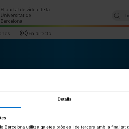
Pasar al contenido principal
El portal de vídeo de la
Universitat de
Barcelona
ones
En directo
Detalls
etes
de Barcelona utilitza galetes pròpies i de tercers amb la finalitat