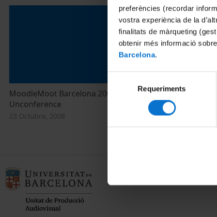
preferències (recordar infor
vostra experiència de la d’al
finalitats de màrqueting (gest
obtenir més informació sobre
Barcelona
.
Selecció
Requeriments
de
MoodleMoot Barcelona 2008:
MoodleMoot 
consentiment
Unconference
inaugural
23 Octubre, 2008
23 Octubre, 2