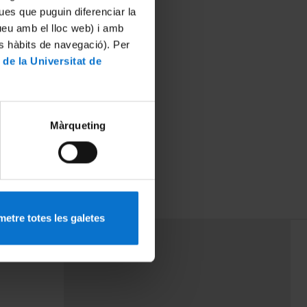
ues que puguin diferenciar la
tueu amb el lloc web) i amb
es hàbits de navegació). Per
 de la Universitat de
Màrqueting
etre totes les galetes
PEU 3
rminos
Contacto