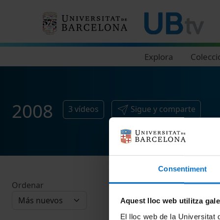
Navegació principal
Explora
Colecci
2008
3
vídeos
Sigue y comparte
Consentiment
Ordenar
Aquest lloc web utilitza gal
El lloc web de la Universitat 