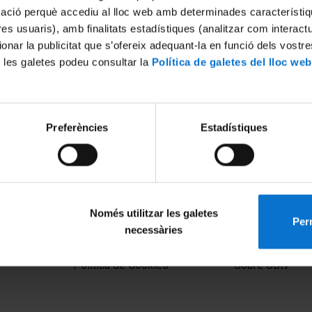
mació perquè accediu al lloc web amb determinades característiq
tres usuaris), amb finalitats estadístiques (analitzar com interac
ionar la publicitat que s’ofereix adequant-la en funció dels vostr
 les galetes podeu consultar la
Política de galetes del lloc web
Preferències
Estadístiques
Barcelona 2008: Acte
Els Vespres de la UB 2008
30 Julio, 2008
008
Només utilitzar les galetes
Perm
necessàries
MENÚ PEU 1
PEU 2
Aviso legal
Privacidad y té
Política de Cookies
Sobre UBtv