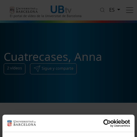
Pasar al contenido principal
ES
El portal de vídeo de la Universitat de Barcelona
Cuatrecases, Anna
2
vídeos
Sigue y comparte
Ordenar