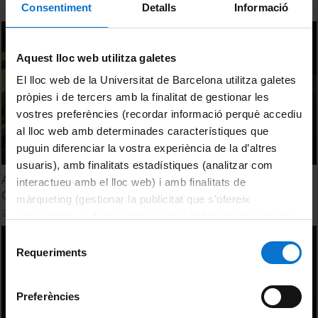
Consentiment
Detalls
Informació
Aquest lloc web utilitza galetes
El lloc web de la Universitat de Barcelona utilitza galetes
pròpies i de tercers amb la finalitat de gestionar les
vostres preferències (recordar informació perquè accediu
al lloc web amb determinades característiques que
puguin diferenciar la vostra experiència de la d’altres
usuaris), amb finalitats estadístiques (analitzar com
Acte de presentació del piano de cua Collard&Collard Late
interactueu amb el lloc web) i amb finalitats de
Clementi
màrqueting (gestionar la publicitat que s’ofereix
23 Marzo, 2022
adequant-la en funció dels vostres hàbits de navegació).
Per obtenir més informació sobre les galetes podeu
Selecció
consultar la
Política de galetes del lloc web de la
Requeriments
de
Universitat de Barcelona
.
consentiment
Preferències