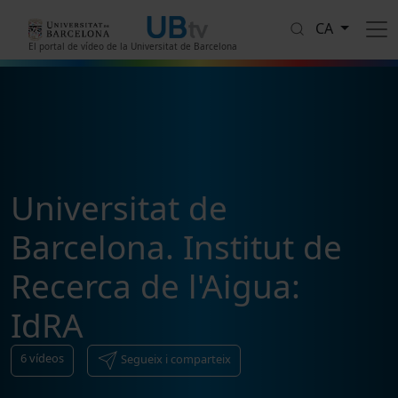
Vés al contingut
CA
El portal de vídeo de la Universitat de Barcelona
Universitat de
Barcelona. Institut de
Recerca de l'Aigua:
IdRA
6
vídeos
Segueix i comparteix