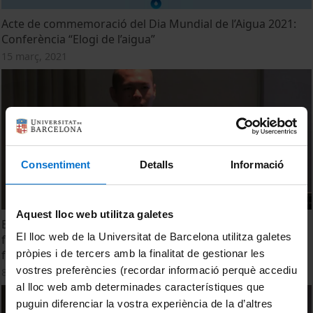
Acte de commemoració del Dia Mundial de l’Aigua 2021:
Conferència “Elogi de l’aigua”
15 març, 2021
Consentiment
Detalls
Informació
Aquest lloc web utilitza galetes
Biological pretreatment of food waste for acidogenic
El lloc web de la Universitat de Barcelona utilitza galetes
fermentation to produce volatile fatty acids in the liquid
pròpies i de tercers amb la finalitat de gestionar les
fraction
vostres preferències (recordar informació perquè accediu
8 juliol, 2019
al lloc web amb determinades característiques que
puguin diferenciar la vostra experiència de la d’altres