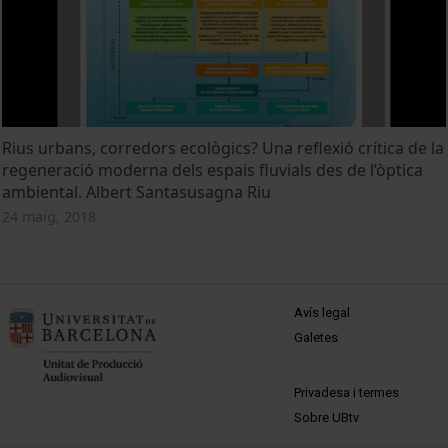
Rius urbans, corredors ecològics? Una reflexió crítica de la
regeneració moderna dels espais fluvials des de l’òptica
ambiental. Albert Santasusagna Riu
24 maig, 2018
MENÚ PEU 1
Avís legal
Galetes
PEU 2
Privadesa i termes
Sobre UBtv