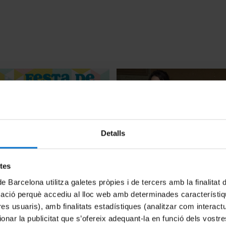
Detalls
 Ciència
Ha tornat la Festa de la Cièn
etes
27 maig, 2022
de Barcelona utilitza galetes pròpies i de tercers amb la finalitat
mació perquè accediu al lloc web amb determinades característiq
tres usuaris), amb finalitats estadístiques (analitzar com interac
ionar la publicitat que s’ofereix adequant-la en funció dels vostr