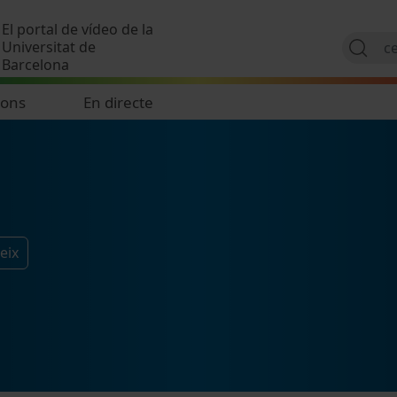
Vés al contingut
El portal de vídeo de la
Universitat de
Barcelona
ions
En directe
eix