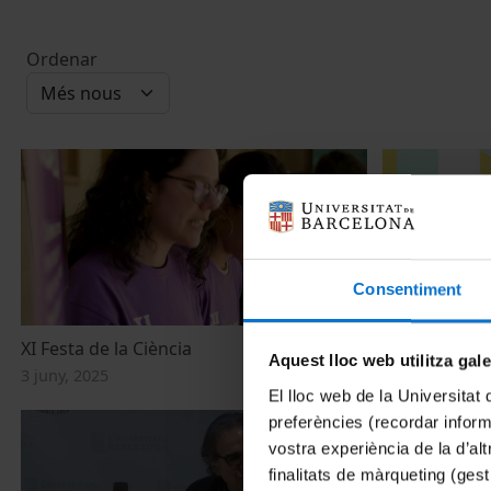
Ordenar
Consentiment
XI Festa de la Ciència
X Festa de la
Aquest lloc web utilitza gal
3 juny, 2025
15 maig, 2024
El lloc web de la Universitat 
preferències (recordar infor
vostra experiència de la d’al
finalitats de màrqueting (gest