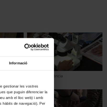
Informació
cia presencial
V Festa de la ciència
17 maig, 2019
 de gestionar les vostres
ues que puguin diferenciar la
tueu amb el lloc web) i amb
es hàbits de navegació). Per