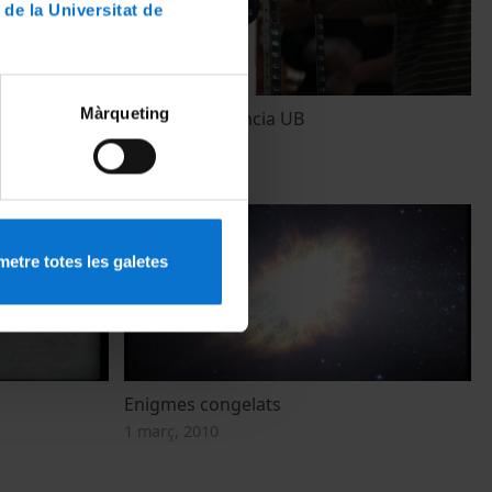
 de la Universitat de
Màrqueting
)
Festa de la Ciència UB
27 maig, 2015
etre totes les galetes
Enigmes congelats
1 març, 2010