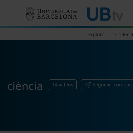
Navegació principal
Explora
Col·lecc
ciència
14
vídeos
Segueix i compart