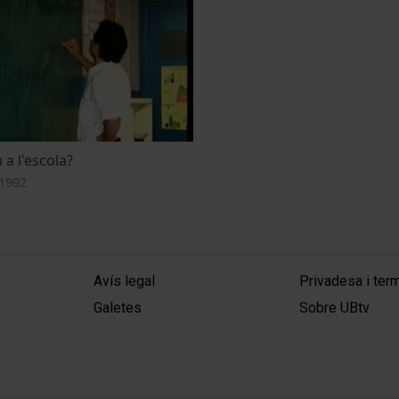
 a l'escola?
1992
MENÚ PEU 1
PEU 2
Avís legal
Privadesa i ter
Galetes
Sobre UBtv