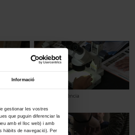
Informació
cia presencial
V Festa de la ciència
17 May, 2019
 de gestionar les vostres
ues que puguin diferenciar la
tueu amb el lloc web) i amb
es hàbits de navegació). Per