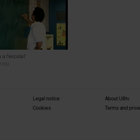
 a l'escola?
1992
MENÚ PEU 1
PEU 2
Legal notice
About UBtv
Cookies
Terms and priva