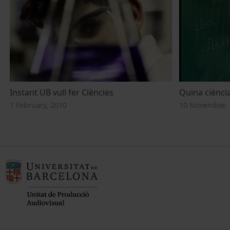
Instant UB vull fer Ciències
Quina ciència
1 February, 2010
10 November, 