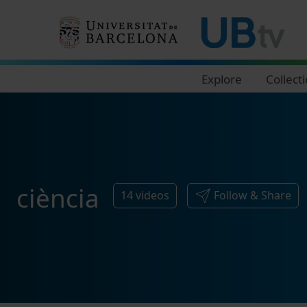
Navegació principal
Explore
Collect
ciència
14
videos
Follow & Share