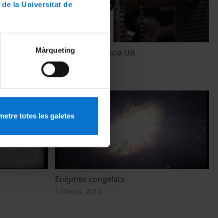
 de la Universitat de
Màrqueting
)
Festa de la Ciència UB
27 May, 2015
etre totes les galetes
Enigmes congelats
1 March, 2010