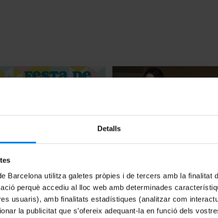
Detalls
 Ciència
Ha tornat la Festa de la Cièn
etes
27 May, 2022
de Barcelona utilitza galetes pròpies i de tercers amb la finalitat
mació perquè accediu al lloc web amb determinades característiq
tres usuaris), amb finalitats estadístiques (analitzar com interac
ionar la publicitat que s’ofereix adequant-la en funció dels vostr