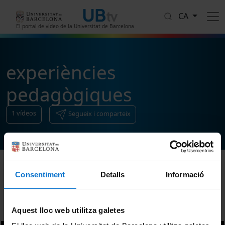
Vés al contingut
CA
El portal de vídeo de la Universitat de Barcelona
experiències
pedagògiques
1
vídeos
Segueix i comparteix
Consentiment
Detalls
Informació
Ordenar
Aquest lloc web utilitza galetes