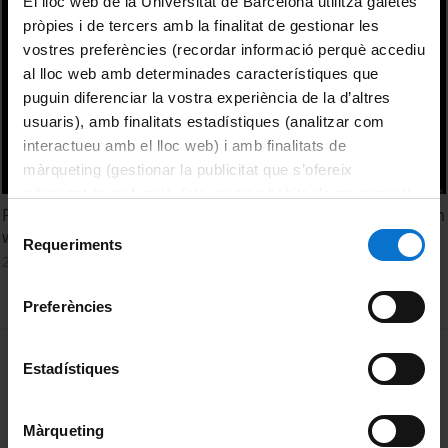
El lloc web de la Universitat de Barcelona utilitza galetes
pròpies i de tercers amb la finalitat de gestionar les
vostres preferències (recordar informació perquè accediu
al lloc web amb determinades característiques que
puguin diferenciar la vostra experiència de la d’altres
usuaris), amb finalitats estadístiques (analitzar com
interactueu amb el lloc web) i amb finalitats de
màrqueting (gestionar la publicitat que s’ofereix
adequant-la en funció dels vostres hàbits de navegació).
Pedagogical hope: lived experiences of parents of children
Per obtenir més informació sobre les galetes podeu
Selecció
with Down syndrome
consultar la
Política de galetes del lloc web de la
Requeriments
de
27 febrer, 2019
Universitat de Barcelona
.
consentiment
Preferències
MENÚ PEU 1
Avís legal
Estadístiques
Galetes
Màrqueting
PEU 2
Privadesa i termes