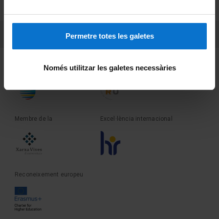
Sobre UBtv
PEU 3
Contacte
Permetre totes les galetes
Fundadora de la
Membre de la
Només utilitzar les galetes necessàries
Membre de la
Excel·lència internacional
Reconeixement europeu