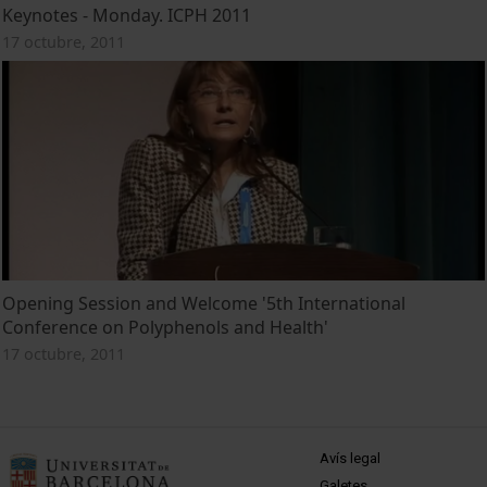
Keynotes - Monday. ICPH 2011
17 octubre, 2011
Opening Session and Welcome '5th International
Conference on Polyphenols and Health'
17 octubre, 2011
MENÚ PEU 1
Avís legal
Galetes