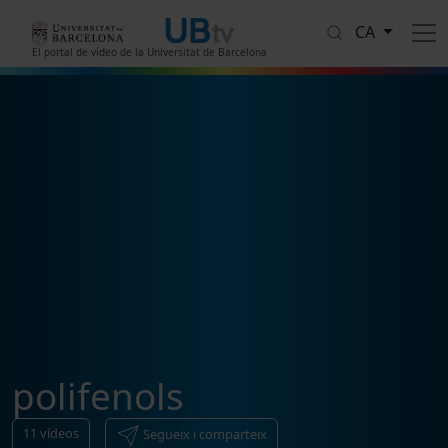
Vés al contingut
CA
El portal de vídeo de la Universitat de Barcelona
polifenols
11
vídeos
Segueix i comparteix