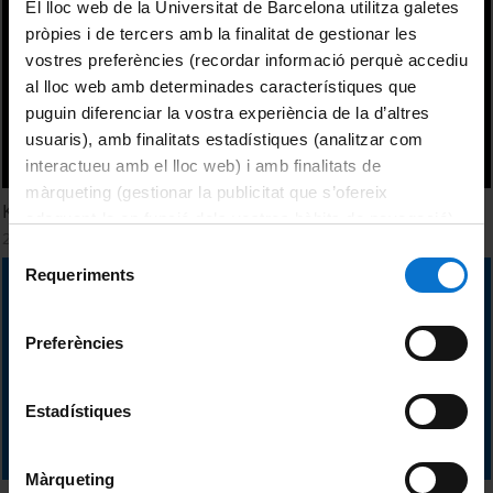
El lloc web de la Universitat de Barcelona utilitza galetes
pròpies i de tercers amb la finalitat de gestionar les
vostres preferències (recordar informació perquè accediu
al lloc web amb determinades característiques que
puguin diferenciar la vostra experiència de la d’altres
usuaris), amb finalitats estadístiques (analitzar com
interactueu amb el lloc web) i amb finalitats de
màrqueting (gestionar la publicitat que s’ofereix
Keynotes - Thursday. ICPH 2011
adequant-la en funció dels vostres hàbits de navegació).
20 octubre, 2011
Per obtenir més informació sobre les galetes podeu
Selecció
consultar la
Política de galetes del lloc web de la
Requeriments
de
Universitat de Barcelona
.
consentiment
Preferències
Estadístiques
Màrqueting