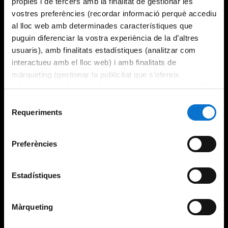
pròpies i de tercers amb la finalitat de gestionar les
vostres preferències (recordar informació perquè accediu
al lloc web amb determinades característiques que
puguin diferenciar la vostra experiència de la d’altres
usuaris), amb finalitats estadístiques (analitzar com
interactueu amb el lloc web) i amb finalitats de
màrqueting (gestionar la publicitat que s’ofereix
adequant-la en funció dels vostres hàbits de navegació).
Per obtenir més informació sobre les galetes podeu
Selecció
consultar la
Política de galetes del lloc web de la
Requeriments
de
Universitat de Barcelona
.
consentiment
Preferències
Estadístiques
Màrqueting