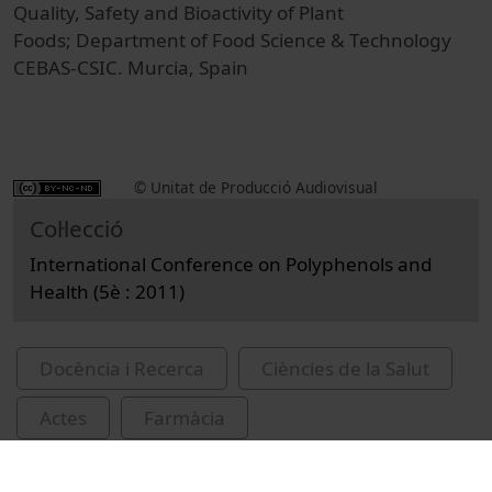
Quality, Safety and Bioactivity of Plant
Foods; Department of Food Science & Technology
CEBAS-CSIC. Murcia, Spain
© Unitat de Producció Audiovisual
Col·lecció
International Conference on Polyphenols and
Health (5è : 2011)
Docència i Recerca
Ciències de la Salut
Actes
Farmàcia
Universitat de Barcelona