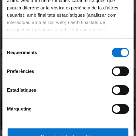
al lloc web amb determinades característiques que
puguin diferenciar la vostra experiència de la d’altres
usuaris), amb finalitats estadístiques (analitzar com
interactueu amb el lloc web) i amb finalitats de
màrqueting (gestionar la publicitat que s’ofereix
adequant-la en funció dels vostres hàbits de navegació).
Per obtenir més informació sobre les galetes podeu
Selecció
consultar la
Política de galetes del lloc web de la
Requeriments
de
I Congreso Mundial de Mamíferos Marinos
Universitat de Barcelona
.
consentiment
4 desembre, 2019
Preferències
Estadístiques
Màrqueting
1st World Marine Mammal Conference