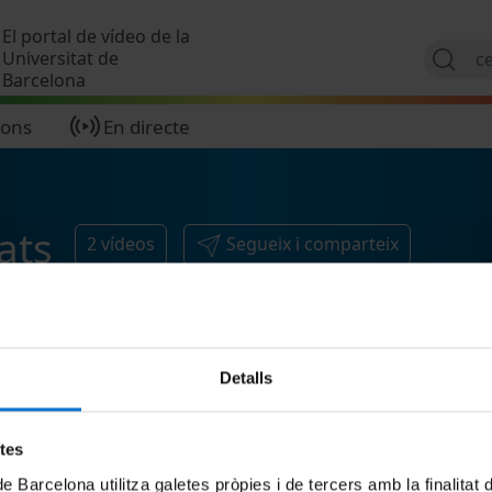
Vés al contingut
El portal de vídeo de la
Universitat de
Barcelona
ions
En directe
ats
2
vídeos
Segueix i comparteix
Detalls
etes
de Barcelona utilitza galetes pròpies i de tercers amb la finalitat