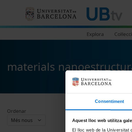
Navegació principal
Explora
Col·lecc
materials nanoestructur
Consentiment
Ordenar
Aquest lloc web utilitza gal
El lloc web de la Universitat 