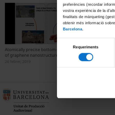
preferències (recordar infor
vostra experiència de la d’al
finalitats de màrqueting (gest
obtenir més informació sobre
Barcelona
.
Selecció
Requeriments
de
Atomically precise bottom-up fabrication
Los nanomate
consentiment
of graphene nanostructures
industrial
26 febrer, 2019
18 juny, 2013