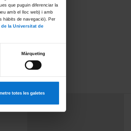
ues que puguin diferenciar la
tueu amb el lloc web) i amb
es hàbits de navegació). Per
 de la Universitat de
Màrqueting
etre totes les galetes
PEU 3
mes
Contacte