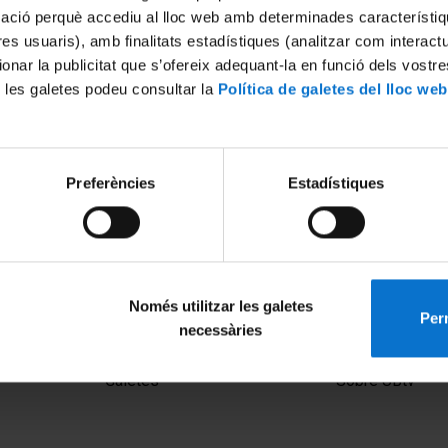
mació perquè accediu al lloc web amb determinades característiq
tres usuaris), amb finalitats estadístiques (analitzar com interac
ionar la publicitat que s’ofereix adequant-la en funció dels vostr
 les galetes podeu consultar la
Política de galetes del lloc web
Preferències
Estadístiques
riales de la 3a revolución
Només utilitzar les galetes
Perm
necessàries
MENÚ PEU 1
PEU 2
Avís legal
Privadesa i ter
Galetes
Sobre UBtv