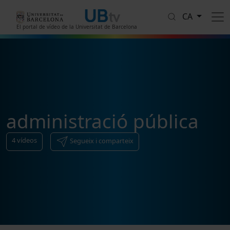
Vés al contingut
CA
El portal de vídeo de la Universitat de Barcelona
administració pública
4
vídeos
Segueix i comparteix