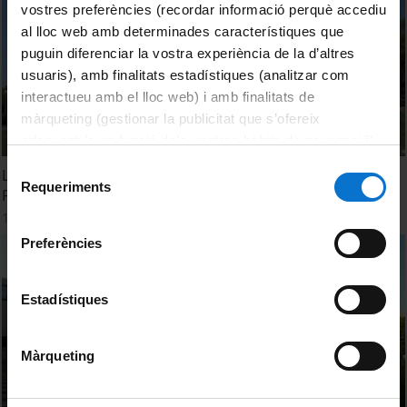
vostres preferències (recordar informació perquè accediu
al lloc web amb determinades característiques que
puguin diferenciar la vostra experiència de la d’altres
usuaris), amb finalitats estadístiques (analitzar com
interactueu amb el lloc web) i amb finalitats de
màrqueting (gestionar la publicitat que s’ofereix
adequant-la en funció dels vostres hàbits de navegació).
Per obtenir més informació sobre les galetes podeu
Selecció
Liderazgo en formación e investigación de calidad:
consultar la
Política de galetes del lloc web de la
Requeriments
de
Facultad de Derecho (UB)
Universitat de Barcelona
.
consentiment
18 octubre, 2013
Preferències
Estadístiques
Màrqueting