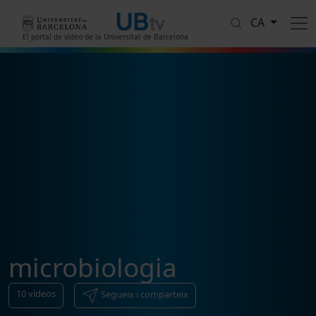
Vés al contingut
CA
El portal de vídeo de la Universitat de Barcelona
microbiologia
10
vídeos
Segueix i comparteix