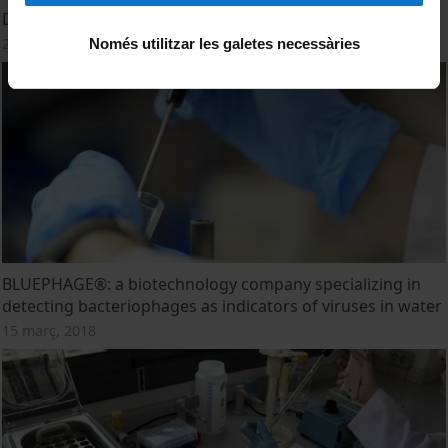
Demo Kit Bluephage®
23 març, 2018
Només utilitzar les galetes necessàries
BLUEPHAGE®: a biotechnology company specializing in
detecting bacteriophages as indicators of viruses in water
15 març, 2018