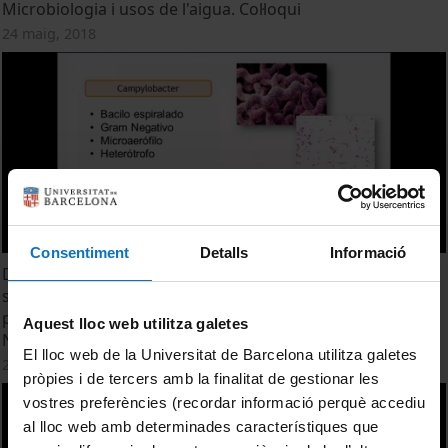
Microbiologia i usos de l'aigua. Col·loqui
24 maig, 2018
Consentiment
Detalls
Informació
Detección, aislamiento y cuantificación de Campylobacter
spp. e indicadores microbiológicos en muestras de agua
procedentes de dos plantas potabilizadoras. Estefanía
Aquest lloc web utilitza galetes
Nathaly Eras Muñoz
El lloc web de la Universitat de Barcelona utilitza galetes
24 maig, 2018
pròpies i de tercers amb la finalitat de gestionar les
vostres preferències (recordar informació perquè accediu
al lloc web amb determinades característiques que