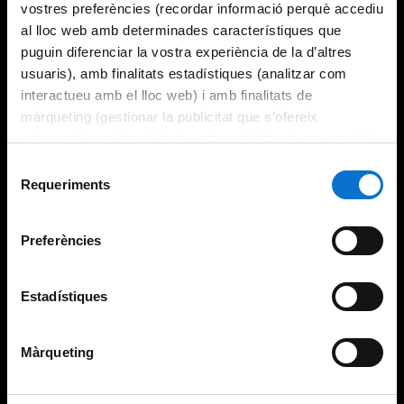
vostres preferències (recordar informació perquè accediu
al lloc web amb determinades característiques que
puguin diferenciar la vostra experiència de la d’altres
usuaris), amb finalitats estadístiques (analitzar com
interactueu amb el lloc web) i amb finalitats de
màrqueting (gestionar la publicitat que s’ofereix
adequant-la en funció dels vostres hàbits de navegació).
Per obtenir més informació sobre les galetes podeu
Selecció
consultar la
Política de galetes del lloc web de la
Requeriments
de
Universitat de Barcelona
.
consentiment
Preferències
Estadístiques
Màrqueting