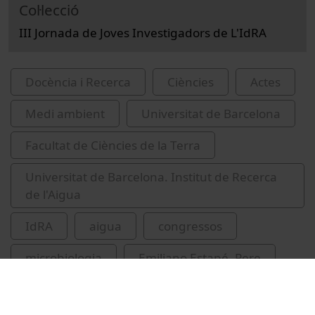
Col·lecció
III Jornada de Joves Investigadors de L'IdRA
Docència i Recerca
Ciències
Actes
Medi ambient
Universitat de Barcelona
Facultat de Ciències de la Terra
Universitat de Barcelona. Institut de Recerca
de l'Aigua
IdRA
aigua
congressos
microbiologia
Emiliano Estapé, Pere
Dacal Rodríguez, Cristina