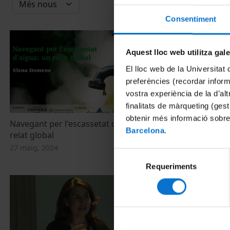
Consentiment
Aquest lloc web utilitza gal
El lloc web de la Universitat 
preferències (recordar infor
vostra experiència de la d’al
finalitats de màrqueting (gest
obtenir més informació sobre
Navegant per l'escassetat d'aigua: un
Reptes dels m
Barcelona
.
relat global
sequera. El s
Barcelona
27 maig, 2024
Selecció
27 maig, 2024
Requeriments
de
consentiment