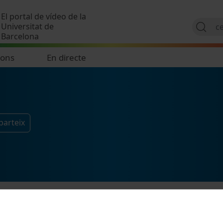
Vés al contingut
El portal de vídeo de la
Universitat de
Barcelona
ions
En directe
parteix