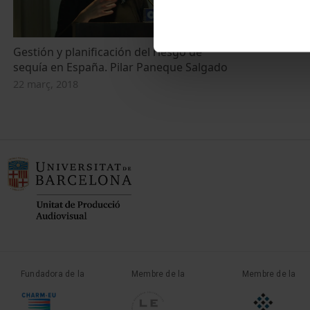
Gestión y planificación del riesgo de
sequía en España. Pilar Paneque Salgado
22 març, 2018
Fundadora de la
Membre de la
Membre de la