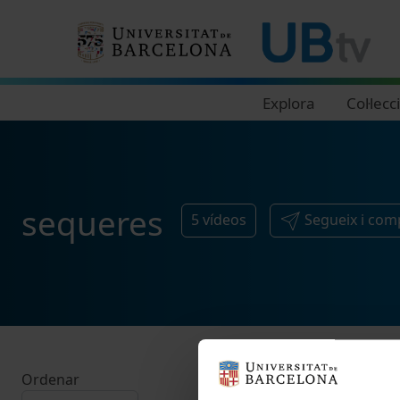
Navegació principal
Explora
Col·lecc
sequeres
5
vídeos
Segueix i com
Ordenar