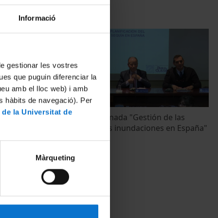
Informació
 de gestionar les vostres
ues que puguin diferenciar la
tueu amb el lloc web) i amb
es hàbits de navegació). Per
 de la Universitat de
stress.
Debat de la jornada "Gestión de las
an Gracia
sequías y de las inundaciones en España"
22 març, 2018
Màrqueting