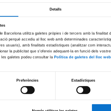
Detalls
etes
de Barcelona utilitza galetes pròpies i de tercers amb la finalitat
mació perquè accediu al lloc web amb determinades característiq
tres usuaris), amb finalitats estadístiques (analitzar com interac
ionar la publicitat que s’ofereix adequant-la en funció dels vostr
 les galetes podeu consultar la
Política de galetes del lloc web
unicipis per fer front a la
Phenotyping under drought 
uport de la Diputació de
Fatima Zahra Rezzouk i Adri
Romero
24 maig, 2018
Preferències
Estadístiques
Només utilitzar les galetes