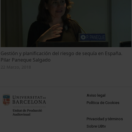
Gestión y planificación del riesgo de sequía en España.
Pilar Paneque Salgado
22 Marzo, 2018
MENÚ PEU 1
Aviso legal
Política de Cookies
PEU 2
Privacidad y términos
Sobre UBtv