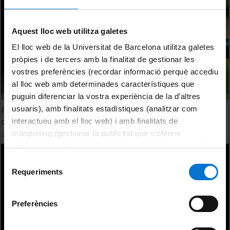
Aquest lloc web utilitza galetes
El lloc web de la Universitat de Barcelona utilitza galetes
pròpies i de tercers amb la finalitat de gestionar les
vostres preferències (recordar informació perquè accediu
al lloc web amb determinades característiques que
puguin diferenciar la vostra experiència de la d’altres
usuaris), amb finalitats estadístiques (analitzar com
Reptes dels municipis per fer front a la sequera. El suport
de la Diputació de Barcelona
interactueu amb el lloc web) i amb finalitats de
màrqueting (gestionar la publicitat que s’ofereix
27 Mayo, 2024
adequant-la en funció dels vostres hàbits de navegació).
Per obtenir més informació sobre les galetes podeu
Selecció
consultar la
Política de galetes del lloc web de la
Requeriments
de
Universitat de Barcelona
.
consentiment
Preferències