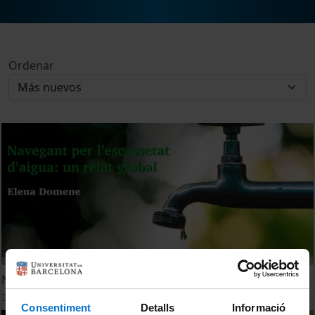
Ordenar
Navegant per l'escassetat d'aigua: un relat global
27 Mayo, 2024
Consentiment
Detalls
Informació