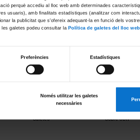
mació perquè accediu al lloc web amb determinades característiq
tres usuaris), amb finalitats estadístiques (analitzar com interac
ionar la publicitat que s’ofereix adequant-la en funció dels vostr
 les galetes podeu consultar la
Política de galetes del lloc web
Preferències
Estadístiques
Només utilitzar les galetes
Perm
necessàries
MENÚ PEU 1
PEU 2
Avís legal
Privadesa i ter
Galetes
Sobre UBtv