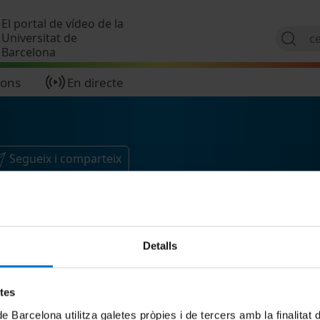
Vés al contingut
El portal de vídeo de la
Universitat de
Barcelona
ions
En directe
Segueix i comparteix
Detalls
etes
de Barcelona utilitza galetes pròpies i de tercers amb la finalitat