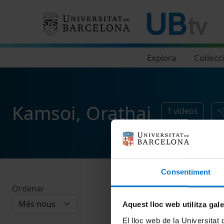
Navegació principal
Explora
Col·lecc
Kamsoi, Orathai
1
vídeos
Consentiment
Ordenar
Aquest lloc web utilitza gal
El lloc web de la Universitat 