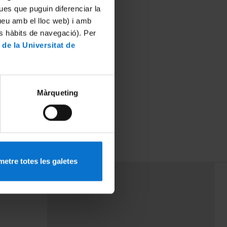
ues que puguin diferenciar la
tueu amb el lloc web) i amb
es hàbits de navegació). Per
 de la Universitat de
Màrqueting
etre totes les galetes
PEU 3
mes
Contacte