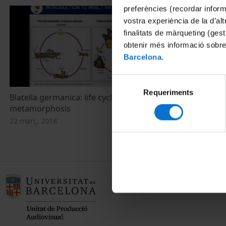
preferències (recordar infor
vostra experiència de la d’al
finalitats de màrqueting (gest
obtenir més informació sobre
Barcelona
.
Selecció
Requeriments
de
Blatella germanica: life cycle and
consentiment
metamorphosis
22 març, 2018