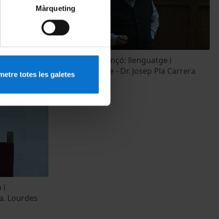
Màrqueting
. Amadeu
Cantem una cançó: llenguatge i
metallenguatge - Dr. Josep Pla Carrera
etre totes les galetes
27 gener, 2016
 i
ra. Lourdes