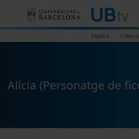
Navegació principal
Explora
Col·lecc
Alícia (Personatge de ficc