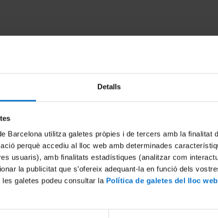
Detalls
etes
de Barcelona utilitza galetes pròpies i de tercers amb la finalitat
cies d'Alicia
El joc de l'il·lustrat i visionari 
mació perquè accediu al lloc web amb determinades característiq
Laborda
6
tres usuaris), amb finalitats estadístiques (analitzar com interac
27 gener, 2016
ionar la publicitat que s’ofereix adequant-la en funció dels vostr
 les galetes podeu consultar la
Política de galetes del lloc web