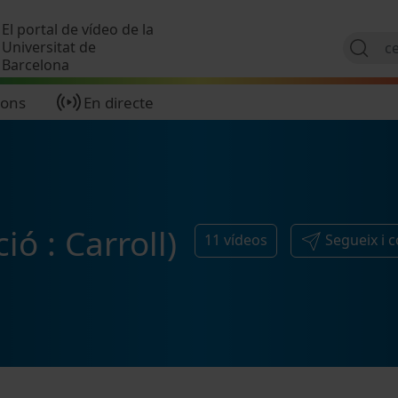
Vés al contingut
El portal de vídeo de la
Universitat de
Barcelona
ions
En directe
ió : Carroll)
11
vídeos
Segueix i 