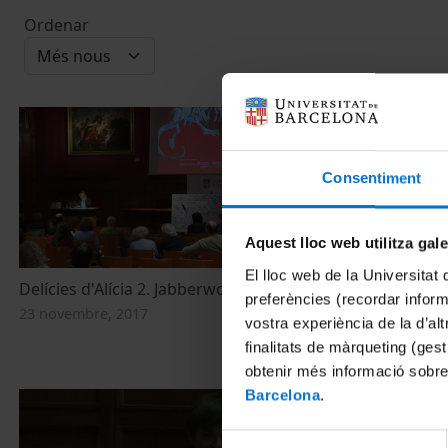
Ordenar
Consentiment
Aquest lloc web utilitza gal
El lloc web de la Universitat 
Delícies d'Alícia 2. Jabberwocky
Exposició Delí
preferències (recordar infor
23 novembre, 2017
24 febrer, 201
vostra experiència de la d’al
finalitats de màrqueting (gest
obtenir més informació sobre
Barcelona
.
Selecció