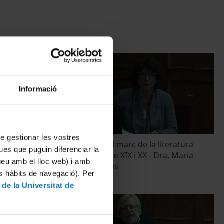
Informació
 de gestionar les vostres
- Dr. Xavier
Les Alícies en el marc de la literatura
ues que puguin diferenciar la
infantil del segle XIX i XX - Dra. Maria
tueu amb el lloc web) i amb
González Davies
es hàbits de navegació). Per
27 gener, 2016
 de la Universitat de