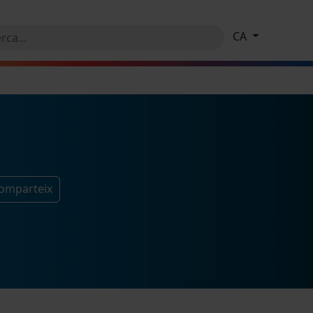
CA
comparteix