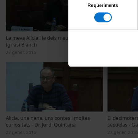
Requeriments
de
consentiment
La meva Alícia i la dels meus amics -
Alícies Simèt
Ignasi Blanch
Cuevas-Diart
27 gener, 2016
27 gener, 2016
Alícia, una nena, uns contes i moltes
El decimoterc
curiositats - Dr. Jordi Quintana
secuelas - Ga
27 gener, 2016
27 gener, 2016