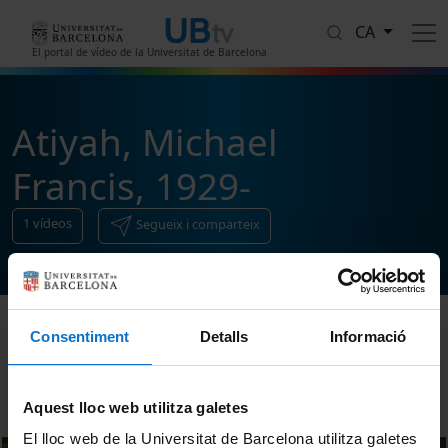
Vés al contingut
CA
El portal de vídeo de la Universitat de Barcelona
Atiyah, Michael
Francis, 1929-
1
vídeos
Segueix i comparteix
Consentiment
Detalls
Informació
Ordenar
Aquest lloc web utilitza galetes
El lloc web de la Universitat de Barcelona utilitza galetes