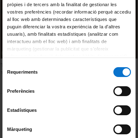
pròpies i de tercers amb la finalitat de gestionar les
vostres preferències (recordar informació perquè accediu
al lloc web amb determinades característiques que
puguin diferenciar la vostra experiència de la d’altres
usuaris), amb finalitats estadístiques (analitzar com
interactueu amb el lloc web) i amb finalitats de
màrqueting (gestionar la publicitat que s’ofereix
adequant-la en funció dels vostres hàbits de navegació).
Per obtenir més informació sobre les galetes podeu
'Duality in Mathematics and Physics' by Michael Atiyah
Selecció
consultar la
Política de galetes del lloc web de la
Requeriments
1 gener, 2007
de
Universitat de Barcelona
.
consentiment
Preferències
MENÚ PEU 1
Avís legal
Estadístiques
Galetes
PEU 2
Privadesa i termes
Màrqueting
Sobre UBtv