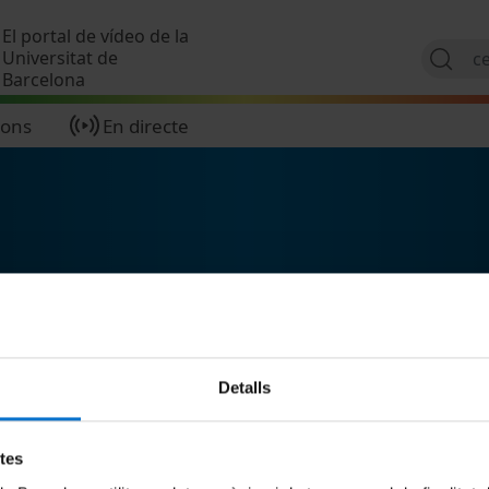
Vés al contingut
El portal de vídeo de la
Universitat de
Barcelona
ions
En directe
Detalls
etes