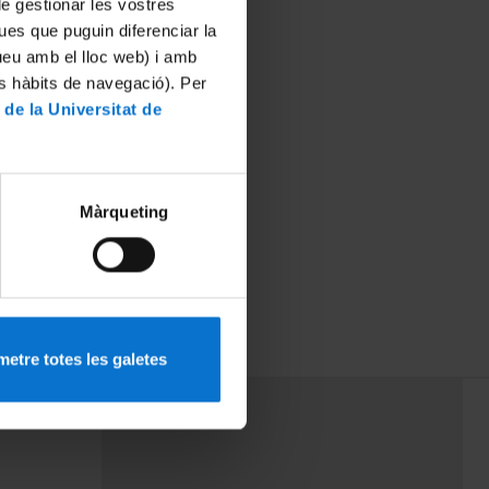
 de gestionar les vostres
ues que puguin diferenciar la
tueu amb el lloc web) i amb
es hàbits de navegació). Per
 de la Universitat de
Màrqueting
Physics' by
etre totes les galetes
PEU 3
mes
Contacte