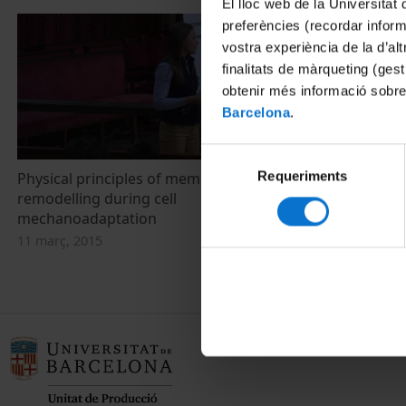
El lloc web de la Universitat 
preferències (recordar infor
vostra experiència de la d’al
finalitats de màrqueting (gest
obtenir més informació sobre
Barcelona
.
Selecció
Requeriments
de
Physical principles of membrane
Historians a
remodelling during cell
food trade
consentiment
mechanoadaptation
6 febrer, 2015
11 març, 2015