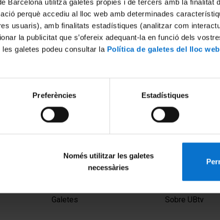
de Barcelona utilitza galetes pròpies i de tercers amb la finalitat
mació perquè accediu al lloc web amb determinades característiq
tres usuaris), amb finalitats estadístiques (analitzar com interac
ionar la publicitat que s’ofereix adequant-la en funció dels vostr
 les galetes podeu consultar la
Política de galetes del lloc web
Preferències
Estadístiques
nd physicists study Roman
'Duality in Mathematics and 
Michael Atiyah
1 gener, 2007
Només utilitzar les galetes
Perm
necessàries
MENÚ PEU 1
PEU 2
Avís legal
Privadesa i ter
Galetes
Sobre UBtv