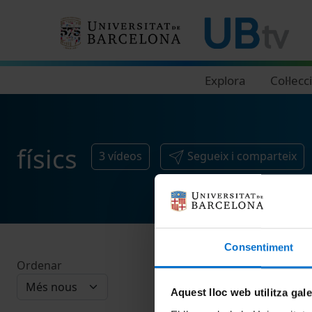
Navegació principal
Explora
Col·lecc
físics
3
vídeos
Segueix i comparteix
Consentiment
Ordenar
Aquest lloc web utilitza gal