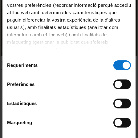
vostres preferències (recordar informació perquè accediu
al lloc web amb determinades característiques que
puguin diferenciar la vostra experiència de la d’altres
usuaris), amb finalitats estadístiques (analitzar com
interactueu amb el lloc web) i amb finalitats de
màrqueting (gestionar la publicitat que s’ofereix
adequant-la en funció dels vostres hàbits de navegació).
Per obtenir més informació sobre les galetes podeu
Selecció
'Duality in Mathematics and Physics' by Michael Atiyah
consultar la
Política de galetes del lloc web de la
Requeriments
de
1 gener, 2007
Universitat de Barcelona
.
consentiment
Preferències
MENÚ PEU 1
Avís legal
Estadístiques
Galetes
Màrqueting
PEU 2
Privadesa i termes
Sobre UBtv