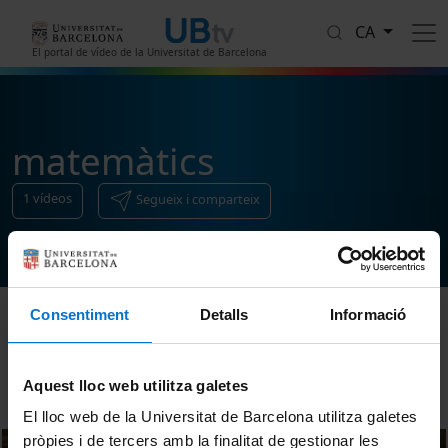
Vés al contingut
CA
El portal de vídeo de la Universitat de Barcelona
matemàtics
1
vídeos
Segueix i comparteix
Consentiment
Detalls
Informació
Ordenar
Aquest lloc web utilitza galetes
El lloc web de la Universitat de Barcelona utilitza galetes
pròpies i de tercers amb la finalitat de gestionar les