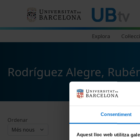
Navegació principal
Explora
Col·lecc
Rodríguez Alegre, Rubé
Consentiment
Ordenar
Aquest lloc web utilitza gal