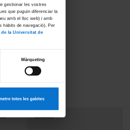
 de gestionar les vostres
ues que puguin diferenciar la
tueu amb el lloc web) i amb
es hàbits de navegació). Per
 de la Universitat de
Màrqueting
etre totes les galetes
PEU 3
mes
Contacte