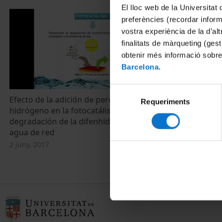
El lloc web de la Universitat 
preferències (recordar infor
vostra experiència de la d’al
finalitats de màrqueting (gest
obtenir més informació sobre
Barcelona
.
Selecció
Efecto de la adición de peróxido de
Col·loqui quí
Requeriments
de
hidrógeno en la fotocatálisis de
química (II)
consentiment
degradación de la difenhidramina en
2 juny, 2017
agua de red
2 juny, 2017