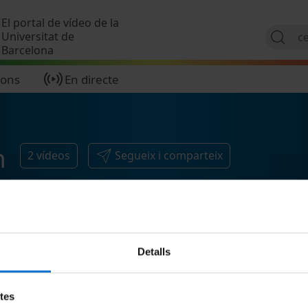
Vés al contingut
El portal de vídeo de la
Universitat de
Barcelona
ions
En directe
n
2
vídeos
Segueix i comparteix
Detalls
etes