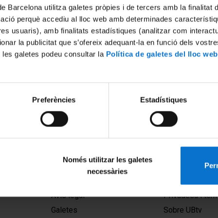
de Barcelona utilitza galetes pròpies i de tercers amb la finalitat
mació perquè accediu al lloc web amb determinades característiq
tres usuaris), amb finalitats estadístiques (analitzar com interac
ionar la publicitat que s’ofereix adequant-la en funció dels vostr
 les galetes podeu consultar la
Política de galetes del lloc web
mica analítica i enginyeria
Preferències
Estadístiques
Només utilitzar les galetes
Perm
necessàries
MENÚ PEU 1
PEU 2
Avís legal
Privadesa i ter
Galetes
Sobre UBtv