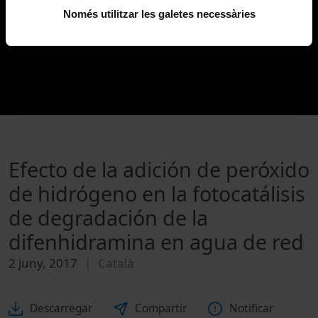
Només utilitzar les galetes necessàries
Efecto de la adición de peróxido
de hidrógeno en la fotocatálisis
de degradación de la
difenhidramina en agua de red
2 juny, 2017
Català
Descarregar
Compartir
Notificar