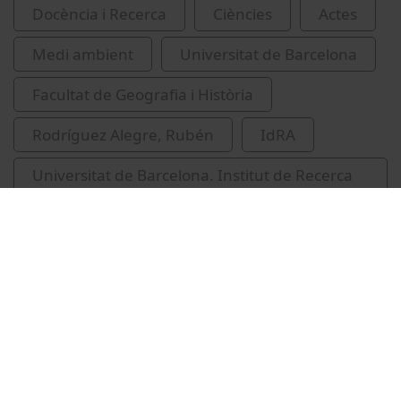
Docència i Recerca
Ciències
Actes
Medi ambient
Universitat de Barcelona
Facultat de Geografia i Història
Rodríguez Alegre, Rubén
IdRA
Universitat de Barcelona. Institut de Recerca
de l'Aigua
depuració de l'aigua