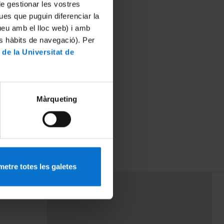
 de gestionar les vostres
ues que puguin diferenciar la
tueu amb el lloc web) i amb
es hàbits de navegació). Per
 de la Universitat de
Màrqueting
re persones
etre totes les galetes
PEU 3
mes
Contacte