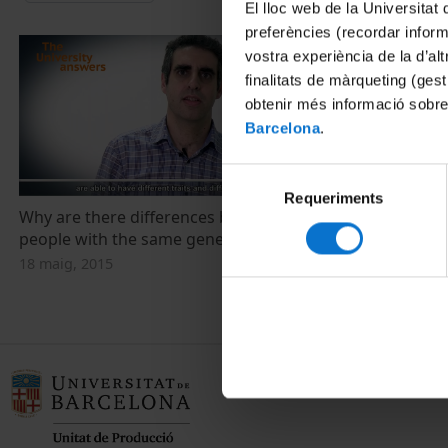
El lloc web de la Universitat 
preferències (recordar infor
vostra experiència de la d’al
finalitats de màrqueting (gest
obtenir més informació sobre
Barcelona
.
Selecció
Requeriments
de
Why are there differences between
¿Por qué hay
consentiment
people with the same genes?
con los mis
18 maig, 2015
18 maig, 2015