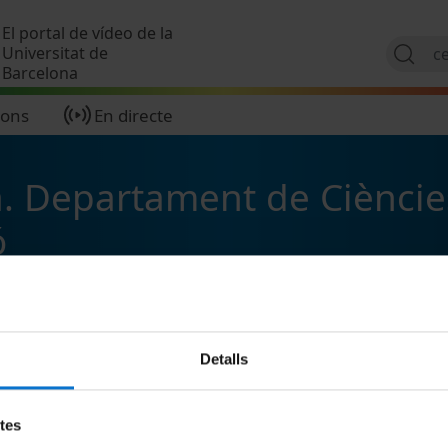
Vés al contingut
El portal de vídeo de la
Universitat de
Barcelona
ions
En directe
a. Departament de Cièncie
ó
Detalls
etes