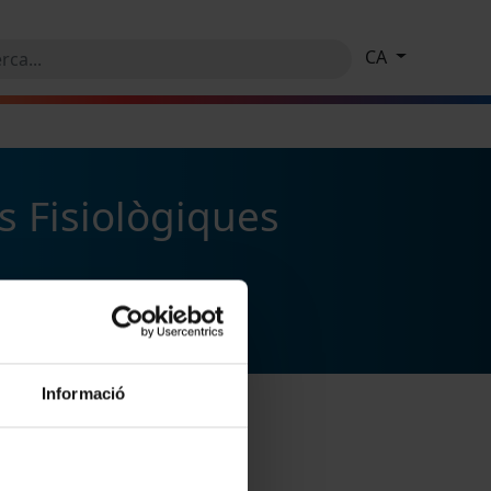
CA
s Fisiològiques
Informació