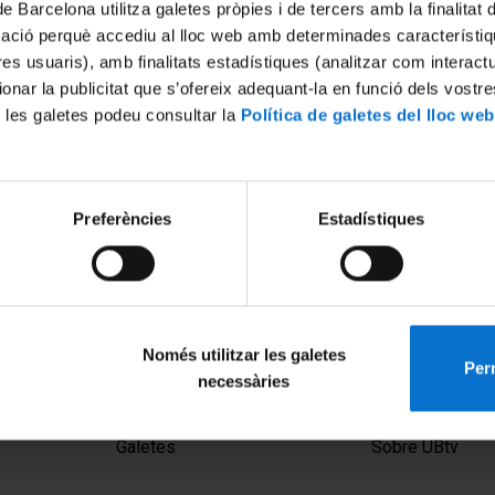
de Barcelona utilitza galetes pròpies i de tercers amb la finalitat
mació perquè accediu al lloc web amb determinades característiq
tres usuaris), amb finalitats estadístiques (analitzar com interac
ionar la publicitat que s’ofereix adequant-la en funció dels vostr
 les galetes podeu consultar la
Política de galetes del lloc web
Preferències
Estadístiques
 diferencias entre personas
Perquè hi ha diferència ent
mos genes?
amb els mateixos gens?
27 febrer, 2015
Només utilitzar les galetes
Perm
necessàries
MENÚ PEU 1
PEU 2
Avís legal
Privadesa i ter
Galetes
Sobre UBtv