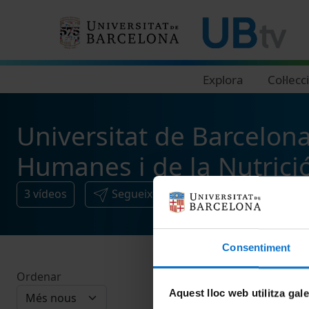
Navegació principal
Explora
Col·lecc
Universitat de Barcelon
Humanes i de la Nutrici
3
vídeos
Segueix i comparteix
Consentiment
Ordenar
Aquest lloc web utilitza gal