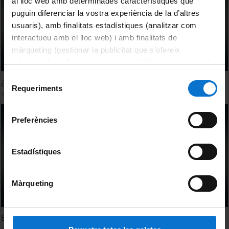
al lloc web amb determinades característiques que
puguin diferenciar la vostra experiència de la d’altres
usuaris), amb finalitats estadístiques (analitzar com
interactueu amb el lloc web) i amb finalitats de
màrqueting (gestionar la publicitat que s’ofereix
adequant-la en funció dels vostres hàbits de navegació).
Per obtenir més informació sobre les galetes podeu
Selecció
¿Está la nanotecnología integrada en nuestra vida diaria?
consultar la
Política de galetes del lloc web de la
Requeriments
de
10 abril, 2015
Universitat de Barcelona
.
consentiment
Preferències
Estadístiques
Màrqueting
Està la nanotecnologia integrada en la nostra vida diària?