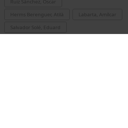
Ruiz Sánchez, Óscar
Herms Berenguer, Atilà
Labarta, Amílcar
Salvador Solé, Eduard
Garrido Beltrán, Lluís
Vídeos relacionats