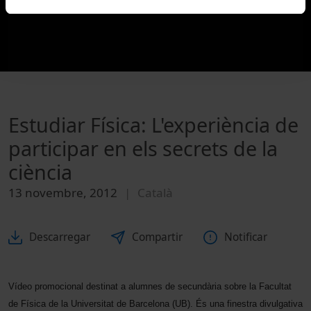
Estudiar Física: L'experiència de
participar en els secrets de la
ciència
13 novembre, 2012
Català
Descarregar
Compartir
Notificar
Vídeo promocional destinat a alumnes de secundària sobre la Facultat
de Física de la Universitat de Barcelona (UB). És una finestra divulgativa